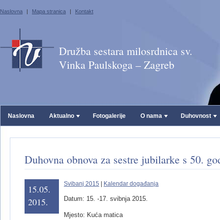
Naslovna
|
Mapa stranica
|
Kontakt
Družba sestara milosrdnica sv.
Vinka Paulskoga – Zagreb
Naslovna
Aktualno
Fotogalerije
O nama
Duhovnost
Duhovna obnova za sestre jubilarke s 50. go
Svibanj 2015
|
Kalendar događanja
15.05.
Datum: 15. -17. svibnja 2015.
2015.
Mjesto: Kuća matica