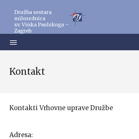
Družba sestara
milosrdnica
sv. Vinka Paulskoga –
Zagreb
Kontakt
Kontakti Vrhovne uprave Družbe
Adresa: