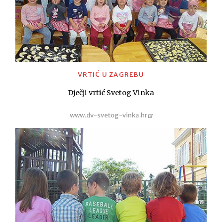
VRTIĆ U ZAGREBU
Dječji vrtić Svetog Vinka
www.dv-svetog-vinka.hr