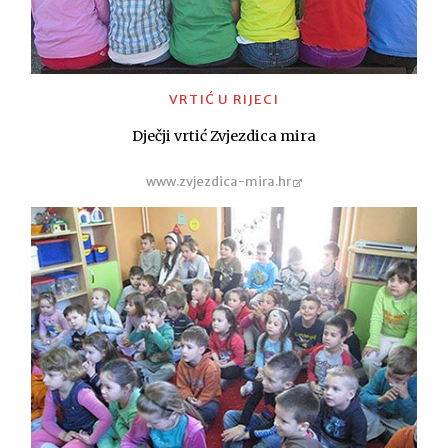
VRTIĆ U RIJECI
Dječji vrtić Zvjezdica mira
www.zvjezdica-mira.hr