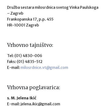
Družba sestara milosrdnica svetog Vinka Paulskoga
– Zagreb
Frankopanska 17, p.p. 455
HR-10001 Zagreb
Vrhovno tajništvo:
Tel: (01) 4830-006
Faks: (01) 4835-512
E-mail:
milosrdnice.vt@gmail.com
Vrhovna poglavarica:
s. M. Jelena Ikić
E-mail: jelena.ikic@gmail.com