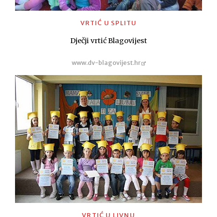
VRTIĆ U SPLITU
Dječji vrtić Blagovijest
www.dv-blagovijest.hr
VRTIĆ U LIVNU