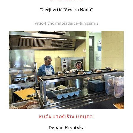
Dječji vrtić "Sestra Nada"
vrtic-livno.milosrdnice-bih.com
KUĆA UTOČIŠTA U RIJECI
Depaul Hrvatska