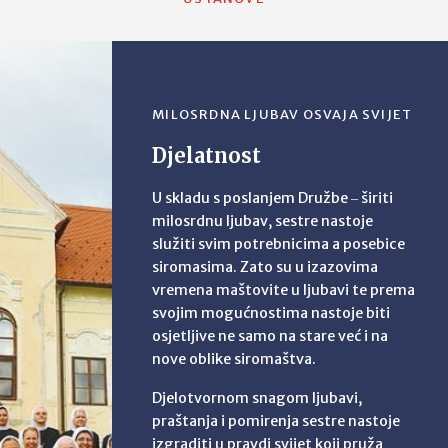
MILOSRDNA LJUBAV OSVAJA SVIJET
Djelatnost
U skladu s poslanjem Družbe ‒ širiti
milosrdnu ljubav, sestre nastoje
služiti svim potrebnicima a posebice
siromasima. Zato su u izazovima
vremena maštovite u ljubavi te prema
svojim mogućnostima nastoje biti
osjetljive ne samo na stare već i na
nove oblike siromaštva.
Djelotvornom snagom ljubavi,
praštanja i pomirenja sestre nastoje
izgraditi u pravdi svijet koji pruža