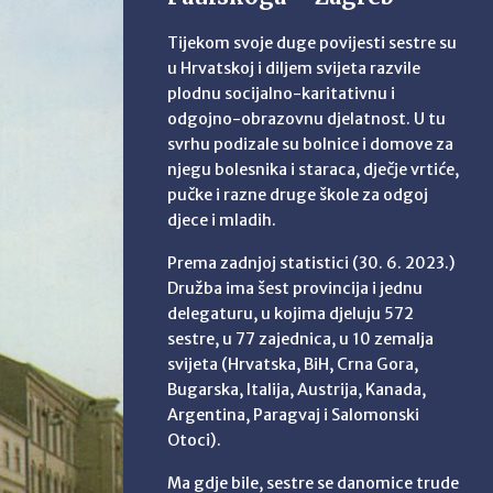
Tijekom svoje duge povijesti sestre su
u Hrvatskoj i diljem svijeta razvile
plodnu socijalno-karitativnu i
odgojno-obrazovnu djelatnost. U tu
svrhu podizale su bolnice i domove za
njegu bolesnika i staraca, dječje vrtiće,
pučke i razne druge škole za odgoj
djece i mladih.
Prema zadnjoj statistici (30. 6. 2023.)
Družba ima šest provincija i jednu
delegaturu, u kojima djeluju 572
sestre, u 77 zajednica, u 10 zemalja
svijeta (Hrvatska, BiH, Crna Gora,
Bugarska, Italija, Austrija, Kanada,
Argentina, Paragvaj i Salomonski
Otoci).
Ma gdje bile, sestre se danomice trude