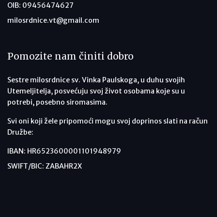
OIB: 09456474627
milosrdnice.vt@gmail.com
Pomozite nam činiti dobro
Sestre milosrdnice sv. Vinka Paulskoga, u duhu svojih
Utemeljitelja, posvećuju svoj život osobama koje su u
potrebi, posebno siromasima.
Svi oni koji žele pripomoći mogu svoj doprinos slati na račun
Družbe:
IBAN: HR6523600001101948979
SWIFT/BIC: ZABAHR2X