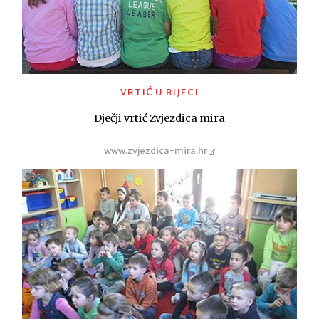
VRTIĆ U RIJECI
Dječji vrtić Zvjezdica mira
www.zvjezdica-mira.hr