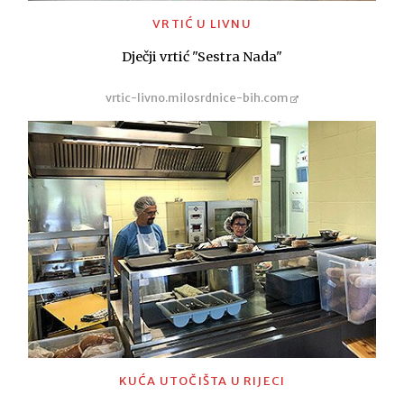
VRTIĆ U LIVNU
Dječji vrtić "Sestra Nada"
vrtic-livno.milosrdnice-bih.com
KUĆA UTOČIŠTA U RIJECI