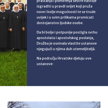
praštanja i pomirenja sestre nastoje
izgraditi u pravdi svijet koji pruža
nove i bolje mogućnosti te se trude
uvijek i u svim prilikama promicati
dostojanstvo ljudske osobe.
Da bi bolje i potpunije postigla svrhu
apostolata i apostolskog poslanja,
Družba je osnivala vlastite ustanove
njegujući u njima duh utemeljiteljâ.
Na području Hrvatske djeluju ove
ustanove: