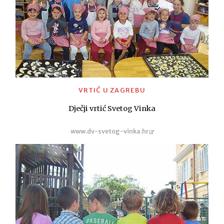
VRTIĆ U ZAGREBU
Dječji vrtić Svetog Vinka
www.dv-svetog-vinka.hr