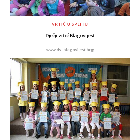
VRTIĆ U SPLITU
Dječji vrtić Blagovijest
www.dv-blagovijest.hr