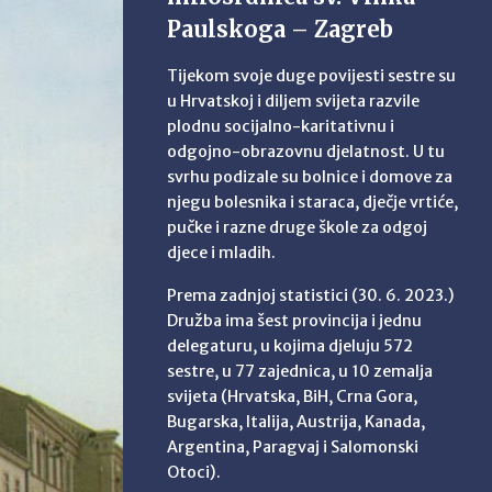
Paulskoga – Zagreb
Tijekom svoje duge povijesti sestre su
u Hrvatskoj i diljem svijeta razvile
plodnu socijalno-karitativnu i
odgojno-obrazovnu djelatnost. U tu
svrhu podizale su bolnice i domove za
njegu bolesnika i staraca, dječje vrtiće,
pučke i razne druge škole za odgoj
djece i mladih.
Prema zadnjoj statistici (30. 6. 2023.)
Družba ima šest provincija i jednu
delegaturu, u kojima djeluju 572
sestre, u 77 zajednica, u 10 zemalja
svijeta (Hrvatska, BiH, Crna Gora,
Bugarska, Italija, Austrija, Kanada,
Argentina, Paragvaj i Salomonski
Otoci).