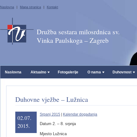
Naslovna
|
Mapa stranica
|
Kontakt
Družba sestara milosrdnica sv.
Vinka Paulskoga – Zagreb
Naslovna
Aktualno
Fotogalerije
O nama
Duhovnost
Duhovne vježbe – Lužnica
Srpanj 2015
|
Kalendar događanja
02.07.
Datum 2. – 8. srpnja
2015.
Mjesto Lužnica