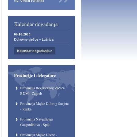
Sv. Vinko Paulski
Kalendar događanja
06.10.2016.
Duhovne vježbe – Lužnica
Kalendar događanja >
Provincije i delegature
Provincija Bezgrješnog Začeća
BDM - Zagreb
Provincija Majke Dobrog Savjeta
- Rijeka
Provincija Navještenja
Gospodinova - Split
Provincija Majke Divne -