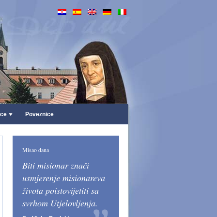
ice
Poveznice
Misao dana
Biti misionar znači
usmjerenje misionareva
života poistovijetiti sa
svrhom Utjelovljenja.