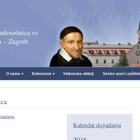
ilosrdnica sv.
a – Zagreb
O nama
Duhovnost
Vinkovska obitelj
Sestre uzori i zaštitn
ica
ogađanja
Kalendar događanja
2016.