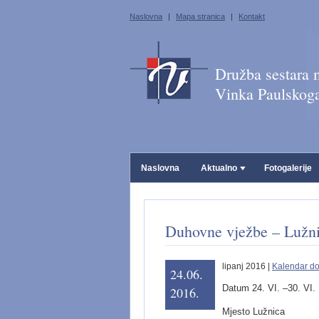
Naslovna
|
Mapa stranica
|
Kontakt
Družba sestara m
Vinka Paulskog
Naslovna
Aktualno
Fotogalerije
Duhovne vježbe – Lužn
lipanj 2016 |
Kalendar d
24.06.
Datum 24. VI. –30. VI.
2016.
Mjesto Lužnica