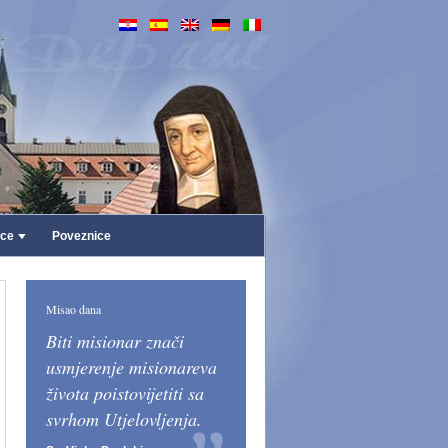
ice
Poveznice
Misao dana
Biti misionar znači
usmjerenje misionareva
života poistovijetiti sa
svrhom Utjelovljenja.