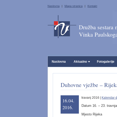
Naslovna
|
Mapa stranica
|
Kontakt
Družba sestara m
Vinka Paulskog
Naslovna
Aktualno
Fotogalerije
Duhovne vježbe – Rijek
travanj 2016 |
Kalendar 
16.04.
Datum 16. – 23. travnja
2016.
Mjesto Rijeka