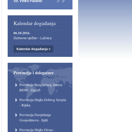
Sv. Vinko Paulski
Kalendar događanja
06.10.2016.
Duhovne vježbe – Lužnica
Kalendar događanja >
Provincije i delegature
Provincija Bezgrješnog Začeća
BDM - Zagreb
Provincija Majke Dobrog Savjeta
- Rijeka
Provincija Navještenja
Gospodinova - Split
Provincija Majke Divne -