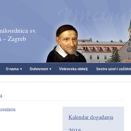
ilosrdnica sv.
a – Zagreb
O nama
Duhovnost
Vinkovska obitelj
Sestre uzori i zaštitn
a
događanja
Kalendar događanja
2016.