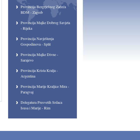
Provincija Bezgrješnog Začeća
BDM - Zagreb
Provincija Majke Dobrog Savjeta
- Rijeka
Provincija Navještenja
Gospodinova - Split
Provincija Majke Divne -
Sarajevo
Provincija Krista Kralja -
Argentina
Provincija Marije Kraljice Mira -
Paragvaj
Delegatura Presvetih Srdaca
Isusa i Marije - Rim