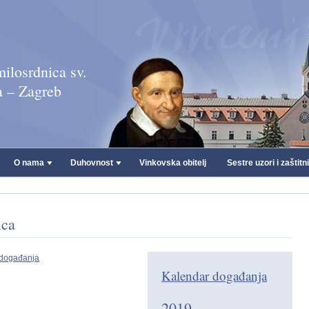
ilosrdnica sv.
a – Zagreb
O nama
Duhovnost
Vinkovska obitelj
Sestre uzori i zaštitn
ica
 događanja
Kalendar događanja
;
2019.