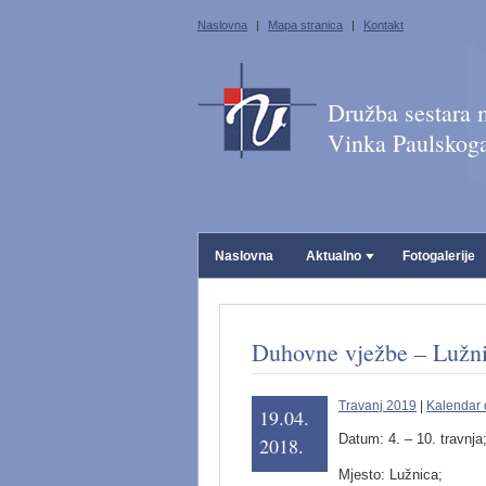
Naslovna
|
Mapa stranica
|
Kontakt
Družba sestara m
Vinka Paulskog
Naslovna
Aktualno
Fotogalerije
Duhovne vježbe – Lužn
Travanj 2019
|
Kalendar
19.04.
Datum: 4. – 10. travnja
2018.
Mjesto: Lužnica;