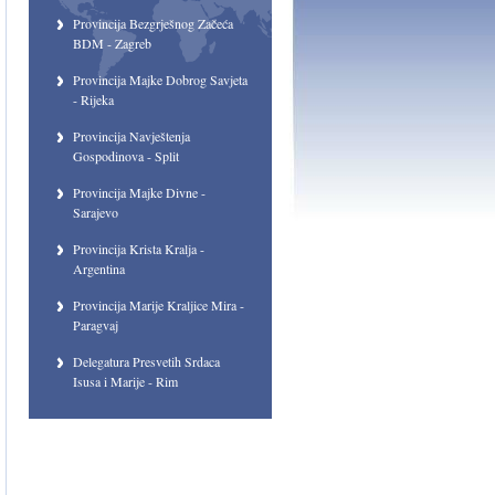
Provincija Bezgrješnog Začeća
BDM - Zagreb
Provincija Majke Dobrog Savjeta
- Rijeka
Provincija Navještenja
Gospodinova - Split
Provincija Majke Divne -
Sarajevo
Provincija Krista Kralja -
Argentina
Provincija Marije Kraljice Mira -
Paragvaj
Delegatura Presvetih Srdaca
Isusa i Marije - Rim