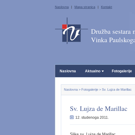
Naslovna
|
Mapa stranica
|
Kontakt
Družba sestara m
Vinka Paulskog
Naslovna
Aktualno
Fotogalerije
Naslovna
>
Fotogalerije
>
Sv. Lujza de Marillac
Sv. Lujza de Marillac
12. studenoga 2011.
Slike sv. Lujze de Marillac.