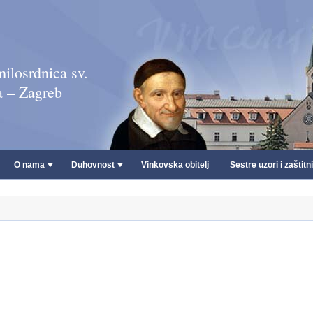
ilosrdnica sv.
a – Zagreb
O nama
Duhovnost
Vinkovska obitelj
Sestre uzori i zaštitn