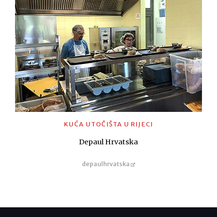
KUĆA UTOČIŠTA U RIJECI
Depaul Hrvatska
depaulhrvatska