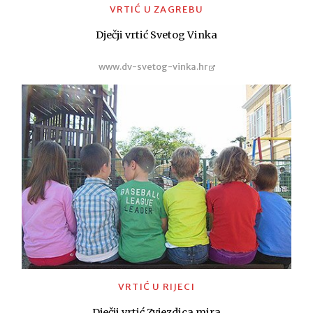
VRTIĆ U ZAGREBU
Dječji vrtić Svetog Vinka
www.dv-svetog-vinka.hr
VRTIĆ U RIJECI
Dječji vrtić Zvjezdica mira