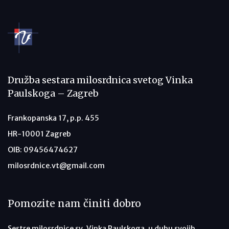
Družba sestara milosrdnica svetog Vinka
Paulskoga – Zagreb
Frankopanska 17, p.p. 455
HR-10001 Zagreb
OIB: 09456474627
milosrdnice.vt@gmail.com
Pomozite nam činiti dobro
Sestre milosrdnice sv. Vinka Paulskoga, u duhu svojih