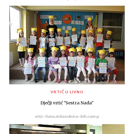
VRTIĆ U LIVNU
Dječji vrtić "Sestra Nada"
vrtic-livno.milosrdnice-bih.com