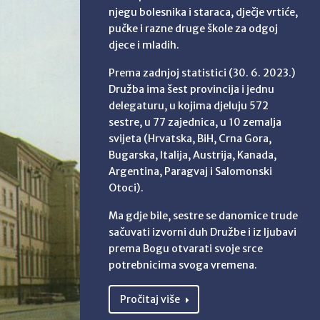
njegu bolesnika i staraca, dječje vrtiće,
pučke i razne druge škole za odgoj
djece i mladih.
Prema zadnjoj statistici (30. 6. 2023.)
Družba ima šest provincija i jednu
delegaturu, u kojima djeluju 572
sestre, u 77 zajednica, u 10 zemalja
svijeta (Hrvatska, BiH, Crna Gora,
Bugarska, Italija, Austrija, Kanada,
Argentina, Paragvaj i Salomonski
Otoci).
Ma gdje bile, sestre se danomice trude
sačuvati izvorni duh Družbe i iz ljubavi
prema Bogu otvarati svoje srce
potrebnicima svoga vremena.
Pročitaj više