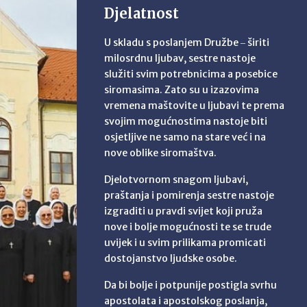
Djelatnost
U skladu s poslanjem Družbe ‒ širiti
milosrdnu ljubav, sestre nastoje
služiti svim potrebnicima a posebice
siromasima. Zato su u izazovima
vremena maštovite u ljubavi te prema
svojim mogućnostima nastoje biti
osjetljive ne samo na stare već i na
nove oblike siromaštva.
Djelotvornom snagom ljubavi,
praštanja i pomirenja sestre nastoje
izgraditi u pravdi svijet koji pruža
nove i bolje mogućnosti te se trude
uvijek i u svim prilikama promicati
dostojanstvo ljudske osobe.
Da bi bolje i potpunije postigla svrhu
apostolata i apostolskog poslanja,