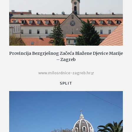
Provincija Bezgrješnog Začeća Blažene Djevice Marije
– Zagreb
www.milosrdnice-zagreb.hr
SPLIT