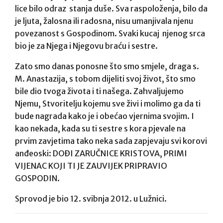
lice bilo odraz stanja duše. Sva raspoloženja, bilo da
je ljuta, žalosna ili radosna, nisu umanjivala njenu
povezanost s Gospodinom. Svaki kucaj njenog srca
bio je za Njega i Njegovu braću i sestre.
Zato smo danas ponosne što smo smjele, draga s.
M. Anastazija, s tobom dijeliti svoj život, što smo
bile dio tvoga života i ti našega. Zahvaljujemo
Njemu, Stvoritelju kojemu sve živi i molimo ga da ti
bude nagrada kako je i obećao vjernima svojim. I
kao nekada, kada su ti sestre s kora pjevale na
prvim zavjetima tako neka sada zapjevaju svi korovi
anđeoski: DOĐI ZARUČNICE KRISTOVA, PRIMI
VIJENAC KOJI TI JE ZAUVIJEK PRIPRAVIO
GOSPODIN.
Sprovod je bio 12. svibnja 2012. u Lužnici.