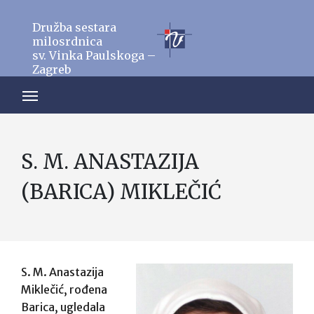
Družba sestara
milosrdnica
sv. Vinka Paulskoga –
Zagreb
S. M. ANASTAZIJA
(BARICA) MIKLEČIĆ
S. M. Anastazija
Miklečić, rođena
Barica, ugledala