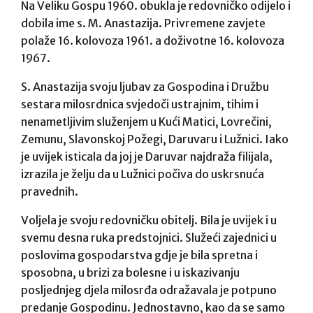
Na Veliku Gospu 1960. obukla je redovničko odijelo i
dobila ime s. M. Anastazija. Privremene zavjete
polaže 16. kolovoza 1961. a doživotne 16. kolovoza
1967.
S. Anastazija svoju ljubav za Gospodina i Družbu
sestara milosrdnica svjedoči ustrajnim, tihim i
nenametljivim služenjem u Kući Matici, Lovrečini,
Zemunu, Slavonskoj Požegi, Daruvaru i Lužnici. Iako
je uvijek isticala da joj je Daruvar najdraža filijala,
izrazila je želju da u Lužnici počiva do uskrsnuća
pravednih.
Voljela je svoju redovničku obitelj. Bila je uvijek i u
svemu desna ruka predstojnici. Služeći zajednici u
poslovima gospodarstva gdje je bila spretna i
sposobna, u brizi za bolesne i u iskazivanju
posljednjeg djela milosrđa odražavala je potpuno
predanje Gospodinu. Jednostavno, kao da se samo