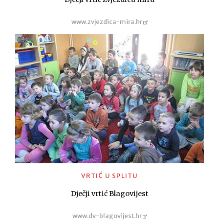
www.zvjezdica-mira.hr
VRTIĆ U SPLITU
Dječji vrtić Blagovijest
www.dv-blagovijest.hr