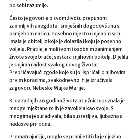
po sebi razumije.
Često je govorila o svom životu prepunom
zanimljivih anegdota i smiješnih dogodovština s
osmjehom na licu. Posebno mjesto u njenom srcu
imala je obitelj iz koje je dolazila i koju je posebno
voljela. Pratila je molitvom i osobnim zanimanjem
živote svoje braće, sestara i njihovih obitelji. Dijelila
je s njima radost svakog novog života.
Prepričavajući zgode koje su joj ispričali o njihovim
prvim koracima, svakodnevno ih je izručivala
zagovoru Nebeske Majke Marije.
Kroz zadnjih 26 godina života u Lužnici upoznala je
mnoge mještane te ih je zavoljela kao svoje. S
mnogima je surađivala, bila susretljiva, ljubazna a
nadasve prirodna.
Promatrajući je, moglo se primijetiti da je njezino