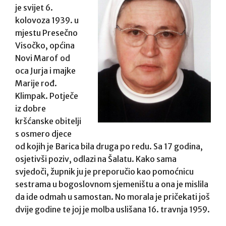
je svijet 6.
kolovoza 1939. u
mjestu Presečno
Visočko, općina
Novi Marof od
oca Jurja i majke
Marije rođ.
Klimpak. Potječe
iz dobre
kršćanske obitelji
s osmero djece
od kojih je Barica bila druga po redu. Sa 17 godina,
osjetivši poziv, odlazi na Šalatu. Kako sama
svjedoči, župnik ju je preporučio kao pomoćnicu
sestrama u bogoslovnom sjemeništu a ona je mislila
da ide odmah u samostan. No morala je pričekati još
dvije godine te joj je molba uslišana 16. travnja 1959.