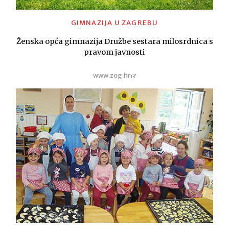
GIMNAZIJA U ZAGREBU
Ženska opća gimnazija Družbe sestara milosrdnica s
pravom javnosti
www.zog.hr