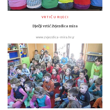
VRTIĆ U RIJECI
Dječji vrtić Zvjezdica mira
www.zvjezdica-mira.hr