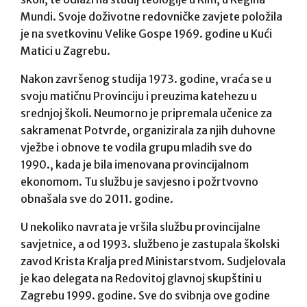
Mundi. Svoje doživotne redovničke zavjete položila
je na svetkovinu Velike Gospe 1969. godine u Kući
Matici u Zagrebu.
Nakon završenog studija 1973. godine, vraća se u
svoju matičnu Provinciju i preuzima katehezu u
srednjoj školi. Neumorno je pripremala učenice za
sakramenat Potvrde, organizirala za njih duhovne
vježbe i obnove te vodila grupu mladih sve do
1990., kada je bila imenovana provincijalnom
ekonomom. Tu službu je savjesno i požrtvovno
obnašala sve do 2011. godine.
U nekoliko navrata je vršila službu provincijalne
savjetnice, a od 1993. službeno je zastupala školski
zavod Krista Kralja pred Ministarstvom. Sudjelovala
je kao delegata na Redovitoj glavnoj skupštini u
Zagrebu 1999. godine. Sve do svibnja ove godine