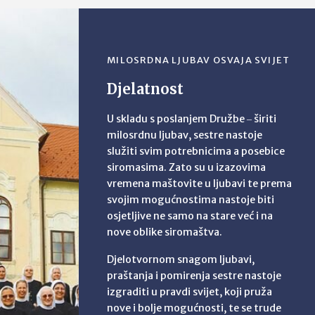
MILOSRDNA LJUBAV OSVAJA SVIJET
Djelatnost
U skladu s poslanjem Družbe ‒ širiti
milosrdnu ljubav, sestre nastoje
služiti svim potrebnicima a posebice
siromasima. Zato su u izazovima
vremena maštovite u ljubavi te prema
svojim mogućnostima nastoje biti
osjetljive ne samo na stare već i na
nove oblike siromaštva.
Djelotvornom snagom ljubavi,
praštanja i pomirenja sestre nastoje
izgraditi u pravdi svijet, koji pruža
nove i bolje mogućnosti, te se trude