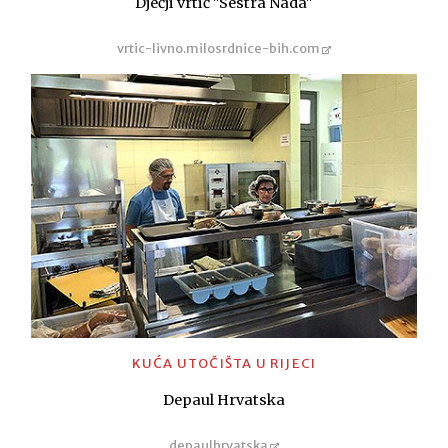
Dječji vrtić "Sestra Nada"
vrtic-livno.milosrdnice-bih.com
KUĆA UTOČIŠTA U RIJECI
Depaul Hrvatska
depaulhrvatska