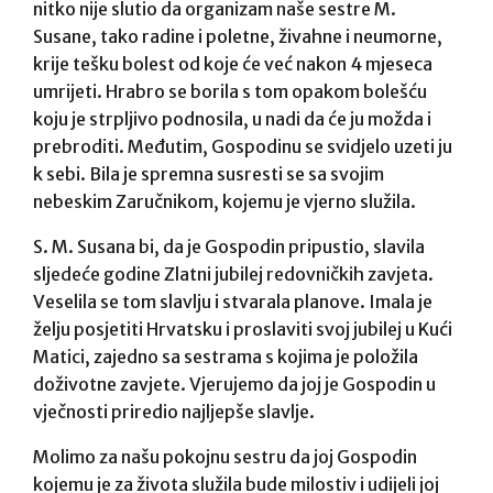
nitko nije slutio da organizam naše sestre M.
Susane, tako radine i poletne, živahne i neumorne,
krije tešku bolest od koje će već nakon 4 mjeseca
umrijeti. Hrabro se borila s tom opakom bolešću
koju je strpljivo podnosila, u nadi da će ju možda i
prebroditi. Međutim, Gospodinu se svidjelo uzeti ju
k sebi. Bila je spremna susresti se sa svojim
nebeskim Zaručnikom, kojemu je vjerno služila.
S. M. Susana bi, da je Gospodin pripustio, slavila
sljedeće godine Zlatni jubilej redovničkih zavjeta.
Veselila se tom slavlju i stvarala planove. Imala je
želju posjetiti Hrvatsku i proslaviti svoj jubilej u Kući
Matici, zajedno sa sestrama s kojima je položila
doživotne zavjete. Vjerujemo da joj je Gospodin u
vječnosti priredio najljepše slavlje.
Molimo za našu pokojnu sestru da joj Gospodin
kojemu je za života služila bude milostiv i udijeli joj