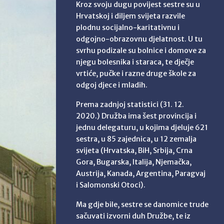
Kroz svoju dugu povijest sestre su u
Hrvatskoj i diljem svijeta razvile
plodnu socijalno-karitativnu i
odgojno-obrazovnu djelatnost. U tu
svrhu podizale su bolnice i domove za
njegu bolesnika i staraca, te dječje
vrtiće, pučke i razne druge škole za
odgoj djece i mladih.
Prema zadnjoj statistici (31. 12.
2020.) Družba ima šest provincija i
jednu delegaturu, u kojima djeluje 621
sestra, u 85 zajednica, u 12 zemalja
svijeta (Hrvatska, BiH, Srbija, Crna
Gora, Bugarska, Italija, Njemačka,
Austrija, Kanada, Argentina, Paragvaj
i Salomonski Otoci).
Ma gdje bile, sestre se danomice trude
sačuvati izvorni duh Družbe, te iz