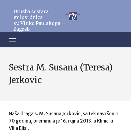
Družba sestara
milosrdnica
sv. Vinka Paulskoga –
Zagreb
Sestra M. Susana (Teresa)
Jerkovic
Naša draga s. M. Susana Jerkovic, sa tek navršenih
70 godina, preminula je 16. rujna 2013. u Klinici u
Villa Elisi.