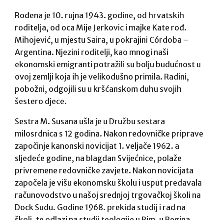
Rođena je 10. rujna 1943. godine, od hrvatskih
roditelja, od oca Mije Jerkovic i majke Kate rođ.
Mihojević, u mjestu Saira, u pokrajini Córdoba –
Argentina. Njezini roditelji, kao mnogi naši
ekonomski emigranti potražili su bolju budućnost u
ovoj zemlji koja ih je velikodušno primila. Radini,
pobožni, odgojili su u kršćanskom duhu svojih
šestero djece.
Sestra M. Susana ušla je u Družbu sestara
milosrdnica s 12 godina. Nakon redovničke priprave
započinje kanonski novicijat 1. veljače 1962. a
sljedeće godine, na blagdan Svijećnice, polaže
privremene redovničke zavjete. Nakon novicijata
započela je višu ekonomsku školu i usput predavala
računovodstvo u našoj srednjoj trgovačkoj školi na
Dock Sudu. Godine 1968. prekida studij i rad na
školi, te odlazi na studij teologije u Rim, u Regina