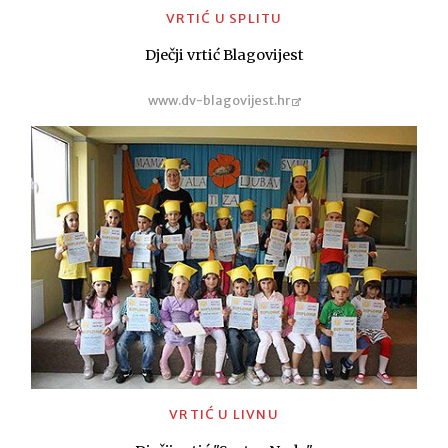
VRTIĆ U SPLITU
Dječji vrtić Blagovijest
www.dv-blagovijest.hr
VRTIĆ U LIVNU