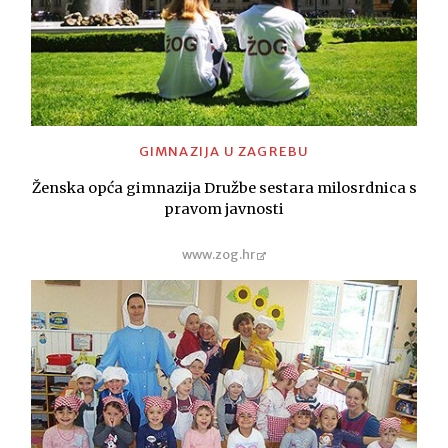
GIMNAZIJA U ZAGREBU
Ženska opća gimnazija Družbe sestara milosrdnica s
pravom javnosti
www.zog.hr