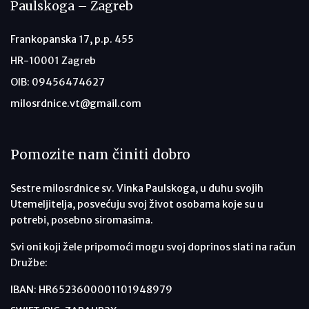
Paulskoga – Zagreb
Frankopanska 17, p.p. 455
HR-10001 Zagreb
OIB: 09456474627
milosrdnice.vt@gmail.com
Pomozite nam činiti dobro
Sestre milosrdnice sv. Vinka Paulskoga, u duhu svojih
Utemeljitelja, posvećuju svoj život osobama koje su u
potrebi, posebno siromasima.
Svi oni koji žele pripomoći mogu svoj doprinos slati na račun
Družbe:
IBAN: HR6523600001101948979