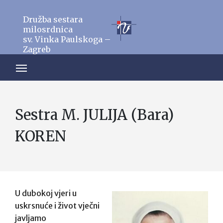
Družba sestara
milosrdnica
sv. Vinka Paulskoga –
Zagreb
Sestra M. JULIJA (Bara)
KOREN
U dubokoj vjeri u
uskrsnuće i život vječni
javljamo