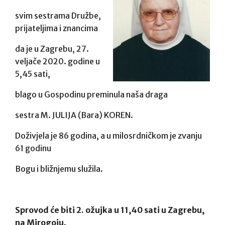
svim sestrama Družbe,
prijateljima i znancima
da je u Zagrebu, 27.
veljače 2020. godine u
5,45 sati,
blago u Gospodinu preminula naša draga
sestra M. JULIJA (Bara) KOREN.
Doživjela je 86 godina, a u milosrdničkom je zvanju
61 godinu
Bogu i bližnjemu služila.
Sprovod će biti
2. ožujka u 11,40 sati u Zagrebu,
na Mirogoju.