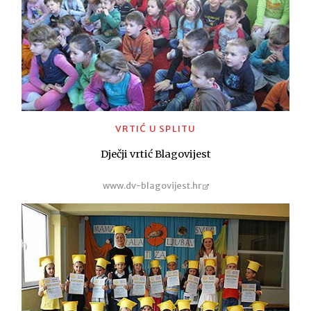
VRTIĆ U SPLITU
Dječji vrtić Blagovijest
www.dv-blagovijest.hr