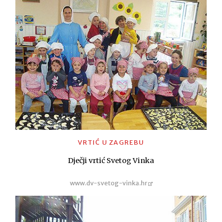
VRTIĆ U ZAGREBU
Dječji vrtić Svetog Vinka
www.dv-svetog-vinka.hr