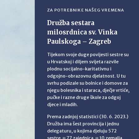
ZA POTREBNIKE NAŠEG VREMENA
Družba sestara
milosrdnica sv. Vinka
Paulskoga – Zagreb
Tijekom svoje duge povijesti sestre su
u Hrvatskoj i diljem svijeta razvile
plodnu socijalno-karitativnu i
odgojno-obrazovnu djelatnost. U tu
svrhu podizale su bolnice i domove za
njegu bolesnika i staraca, dječje vrtiće,
pučke i razne druge škole za odgoj
djece i mladih.
Prema zadnjoj statistici (30. 6. 2023.)
Družba ima šest provincija i jednu
delegaturu, u kojima djeluju 572
sestre, u 77 zajednica, u 10 zemalja