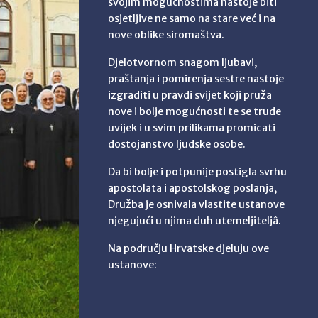
svojim mogućnostima nastoje biti
osjetljive ne samo na stare već i na
nove oblike siromaštva.
Djelotvornom snagom ljubavi,
praštanja i pomirenja sestre nastoje
izgraditi u pravdi svijet koji pruža
nove i bolje mogućnosti te se trude
uvijek i u svim prilikama promicati
dostojanstvo ljudske osobe.
Da bi bolje i potpunije postigla svrhu
apostolata i apostolskog poslanja,
Družba je osnivala vlastite ustanove
njegujući u njima duh utemeljiteljâ.
Na području Hrvatske djeluju ove
ustanove: