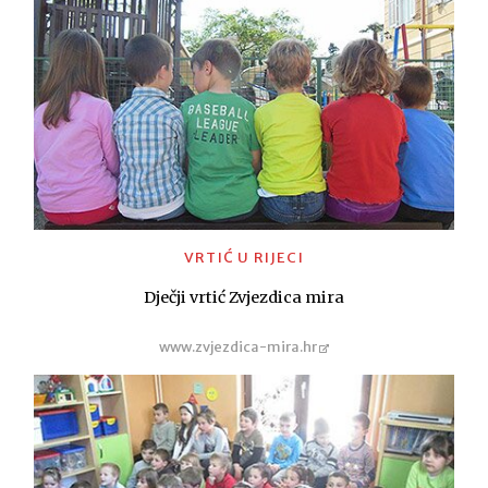
VRTIĆ U RIJECI
Dječji vrtić Zvjezdica mira
www.zvjezdica-mira.hr