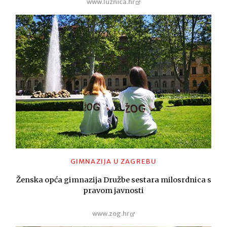
www.luznica.hr
GIMNAZIJA U ZAGREBU
Ženska opća gimnazija Družbe sestara milosrdnica s
pravom javnosti
www.zog.hr