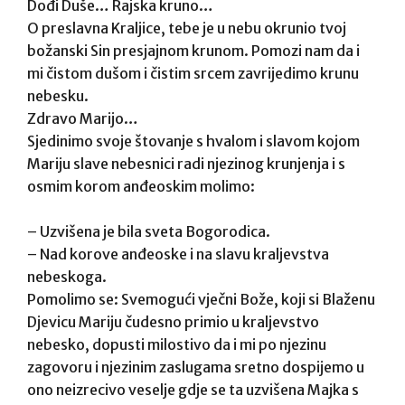
Dođi Duše… Rajska kruno…
O preslavna Kraljice, tebe je u nebu okrunio tvoj
božanski Sin presjajnom krunom. Pomozi nam da i
mi čistom dušom i čistim srcem zavrijedimo krunu
nebesku.
Zdravo Marijo…
Sjedinimo svoje štovanje s hvalom i slavom kojom
Mariju slave nebesnici radi njezinog krunjenja i s
osmim korom anđeoskim molimo:
– Uzvišena je bila sveta Bogorodica.
– Nad korove anđeoske i na slavu kraljevstva
nebeskoga.
Pomolimo se: Svemogući vječni Bože, koji si Blaženu
Djevicu Mariju čudesno primio u kraljevstvo
nebesko, dopusti milostivo da i mi po njezinu
zagovoru i njezinim zaslugama sretno dospijemo u
ono neizrecivo veselje gdje se ta uzvišena Majka s