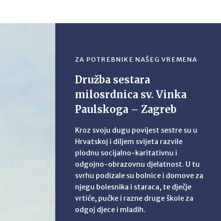
ZA POTREBNIKE NAŠEG VREMENA
Družba sestara
milosrdnica sv. Vinka
Paulskoga – Zagreb
Kroz svoju dugu povijest sestre su u
Hrvatskoj i diljem svijeta razvile
plodnu socijalno-karitativnu i
odgojno-obrazovnu djelatnost. U tu
svrhu podizale su bolnice i domove za
njegu bolesnika i staraca, te dječje
vrtiće, pučke i razne druge škole za
odgoj djece i mladih.