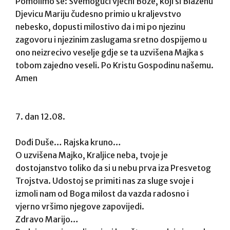
Pomolimo se: Svemogući vječni Bože, koji si Blaženu
Djevicu Mariju čudesno primio u kraljevstvo
nebesko, dopusti milostivo da i mi po njezinu
zagovoru i njezinim zaslugama sretno dospijemo u
ono neizrecivo veselje gdje se ta uzvišena Majka s
tobom zajedno veseli. Po Kristu Gospodinu našemu.
Amen
7. dan 12.08.
Dođi Duše… Rajska kruno…
O uzvišena Majko, Kraljice neba, tvoje je
dostojanstvo toliko da si u nebu prva iza Presvetog
Trojstva. Udostoj se primiti nas za sluge svoje i
izmoli nam od Boga milost da vazda radosno i
vjerno vršimo njegove zapovijedi.
Zdravo Marijo…