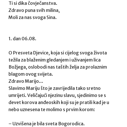
Ti si dika čovječanstva.
Zdravo puna svih milina,
Moli za nas svoga Sina.
1. dan 06.08.
O Presveta Djevice, koja si cijelog svoga života
težila za blaženim gledanjem i uživanjem lica
Božjega, oslobodi nas taštih želja za prolaznim
blagom ovog svijeta.
Zdravo Marijo…
Slavimo Mariju što je zavrijedila tako sretno
umrijeti. Veličajući njezinu slavu, sjedinimo se s
devet korova anđeoskih koji su je pratili kad je u
nebo uznesena te molimo s prvim korom:
– Uzvišena je bila sveta Bogorodica.