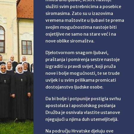
služiti svim potrebnicima a posebice
siromasima. Zato su u izazovima
vremena maštovite u ljubavi te prema
svojim mogućnostima nastoje biti
osjetljive ne samo na stare već i na
nove oblike siromaštva.
Djelotvornom snagom ljubavi,
praštanja i pomirenja sestre nastoje
izgraditi u pravdi svijet, koji pruža
nove i bolje mogućnosti, te se trude
uvijek i u svim prilikama promicati
dostojanstvo ljudske osobe.
Da bi bolje i potpunije postigla svrhu
apostolata i apostolskog poslanja
Družba je osnivala vlastite ustanove
njegujući u njima duh utemeljiteljâ.
Na području Hrvatske djeluju ove