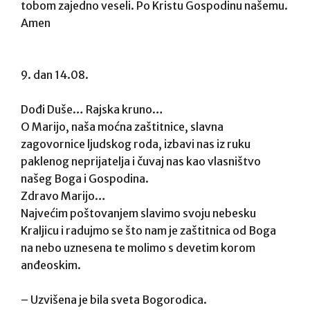
tobom zajedno veseli. Po Kristu Gospodinu našemu.
Amen
9. dan 14.08.
Dođi Duše… Rajska kruno…
O Marijo, naša moćna zaštitnice, slavna
zagovornice ljudskog roda, izbavi nas iz ruku
paklenog neprijatelja i čuvaj nas kao vlasništvo
našeg Boga i Gospodina.
Zdravo Marijo…
Najvećim poštovanjem slavimo svoju nebesku
Kraljicu i radujmo se što nam je zaštitnica od Boga
na nebo uznesena te molimo s devetim korom
anđeoskim.
– Uzvišena je bila sveta Bogorodica.