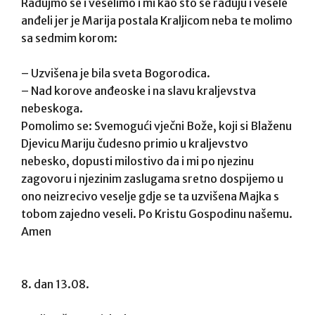
Radujmo se i veselimo i mi kao što se raduju i vesele
anđeli jer je Marija postala Kraljicom neba te molimo
sa sedmim korom:
– Uzvišena je bila sveta Bogorodica.
– Nad korove anđeoske i na slavu kraljevstva
nebeskoga.
Pomolimo se: Svemogući vječni Bože, koji si Blaženu
Djevicu Mariju čudesno primio u kraljevstvo
nebesko, dopusti milostivo da i mi po njezinu
zagovoru i njezinim zaslugama sretno dospijemo u
ono neizrecivo veselje gdje se ta uzvišena Majka s
tobom zajedno veseli. Po Kristu Gospodinu našemu.
Amen
8. dan 13.08.