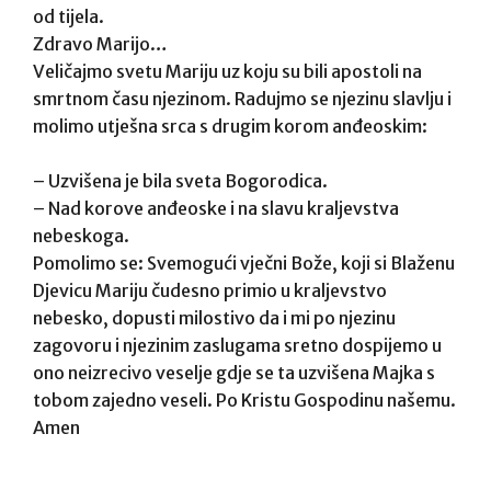
od tijela.
Zdravo Marijo…
Veličajmo svetu Mariju uz koju su bili apostoli na
smrtnom času njezinom. Radujmo se njezinu slavlju i
molimo utješna srca s drugim korom anđeoskim:
– Uzvišena je bila sveta Bogorodica.
– Nad korove anđeoske i na slavu kraljevstva
nebeskoga.
Pomolimo se: Svemogući vječni Bože, koji si Blaženu
Djevicu Mariju čudesno primio u kraljevstvo
nebesko, dopusti milostivo da i mi po njezinu
zagovoru i njezinim zaslugama sretno dospijemo u
ono neizrecivo veselje gdje se ta uzvišena Majka s
tobom zajedno veseli. Po Kristu Gospodinu našemu.
Amen