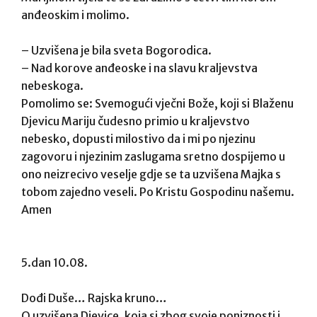
anđeoskim i molimo.
– Uzvišena je bila sveta Bogorodica.
– Nad korove anđeoske i na slavu kraljevstva
nebeskoga.
Pomolimo se: Svemogući vječni Bože, koji si Blaženu
Djevicu Mariju čudesno primio u kraljevstvo
nebesko, dopusti milostivo da i mi po njezinu
zagovoru i njezinim zaslugama sretno dospijemo u
ono neizrecivo veselje gdje se ta uzvišena Majka s
tobom zajedno veseli. Po Kristu Gospodinu našemu.
Amen
5.dan 10.08.
Dođi Duše… Rajska kruno…
O uzvišena Djevice, koja si zbog svoje poniznosti i