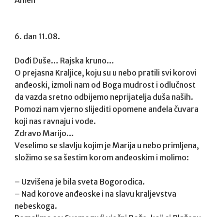
6. dan 11.08.
Dođi Duše… Rajska kruno…
O prejasna Kraljice, koju su u nebo pratili svi korovi
anđeoski, izmoli nam od Boga mudrost i odlučnost
da vazda sretno odbijemo neprijatelja duša naših.
Pomozi nam vjerno slijediti opomene anđela čuvara
koji nas ravnaju i vode.
Zdravo Marijo…
Veselimo se slavlju kojim je Marija u nebo primljena,
složimo se sa šestim korom anđeoskim i molimo:
– Uzvišena je bila sveta Bogorodica.
– Nad korove anđeoske i na slavu kraljevstva
nebeskoga.