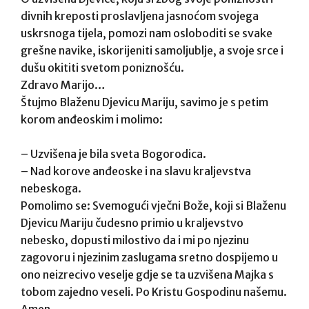
divnih kreposti proslavljena jasnoćom svojega
uskrsnoga tijela, pomozi nam osloboditi se svake
grešne navike, iskorijeniti samoljublje, a svoje srce i
dušu okititi svetom poniznošću.
Zdravo Marijo…
Štujmo Blaženu Djevicu Mariju, savimo je s petim
korom anđeoskim i molimo:
– Uzvišena je bila sveta Bogorodica.
– Nad korove anđeoske i na slavu kraljevstva
nebeskoga.
Pomolimo se: Svemogući vječni Bože, koji si Blaženu
Djevicu Mariju čudesno primio u kraljevstvo
nebesko, dopusti milostivo da i mi po njezinu
zagovoru i njezinim zaslugama sretno dospijemo u
ono neizrecivo veselje gdje se ta uzvišena Majka s
tobom zajedno veseli. Po Kristu Gospodinu našemu.
Amen