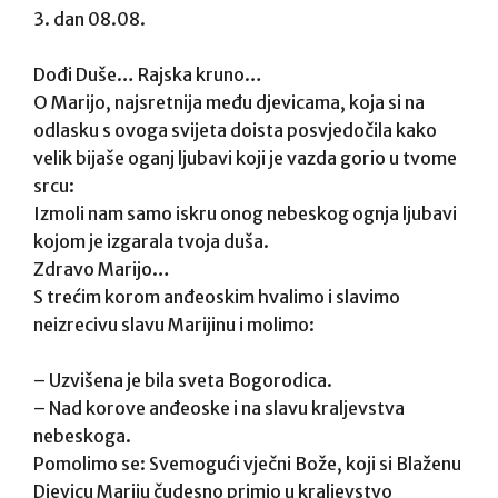
3. dan 08.08.
Dođi Duše… Rajska kruno…
O Marijo, najsretnija među djevicama, koja si na
odlasku s ovoga svijeta doista posvjedočila kako
velik bijaše oganj ljubavi koji je vazda gorio u tvome
srcu:
Izmoli nam samo iskru onog nebeskog ognja ljubavi
kojom je izgarala tvoja duša.
Zdravo Marijo…
S trećim korom anđeoskim hvalimo i slavimo
neizrecivu slavu Marijinu i molimo:
– Uzvišena je bila sveta Bogorodica.
– Nad korove anđeoske i na slavu kraljevstva
nebeskoga.
Pomolimo se: Svemogući vječni Bože, koji si Blaženu
Djevicu Mariju čudesno primio u kraljevstvo