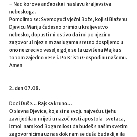
– Nad korove anđeoske i na slavu kraljevstva
nebeskoga.
Pomolimo se: Svemogući vječni Bože, koji si Blaženu
Djevicu Mariju čudesno primio u kraljevstvo
nebesko, dopusti milostivo da i mi po njezinu
zagovoru i njezinim zaslugama sretno dospijemo u
ono neizrecivo veselje gdje se ta uzvišena Majka s
tobom zajedno veseli. Po Kristu Gospodinu našemu.
Amen
2. dan 07.08.
Dođi Duše… Rajska kruno…
O slavna Djevice, koja si na svoju najveću utjehu
zavrijedila umrijeti u nazočnosti apostola i svetaca,
izmoli nam kod Boga milost da budeš s našim svetim
zagovornicima uz nas dok nam se duša bude dijelila