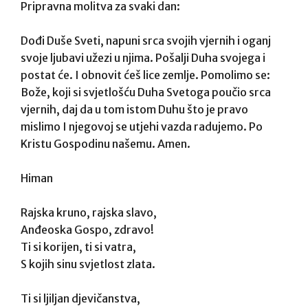
Pripravna molitva za svaki dan:
Dođi Duše Sveti, napuni srca svojih vjernih i oganj
svoje ljubavi užezi u njima. Pošalji Duha svojega i
postat će. I obnovit ćeš lice zemlje. Pomolimo se:
Bože, koji si svjetlošću Duha Svetoga poučio srca
vjernih, daj da u tom istom Duhu što je pravo
mislimo I njegovoj se utjehi vazda radujemo. Po
Kristu Gospodinu našemu. Amen.
Himan
Rajska kruno, rajska slavo,
Anđeoska Gospo, zdravo!
Ti si korijen, ti si vatra,
S kojih sinu svjetlost zlata.
Ti si ljiljan djevičanstva,