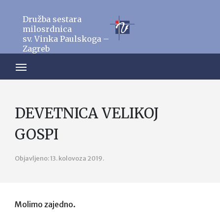
Družba sestara
milosrdnica
sv. Vinka Paulskoga –
Zagreb
DEVETNICA VELIKOJ
GOSPI
Objavljeno: 13. kolovoza 2019.
Molimo zajedno.