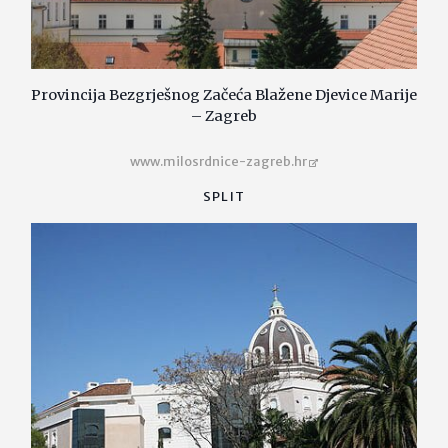
Provincija Bezgrješnog Začeća Blažene Djevice Marije
– Zagreb
www.milosrdnice-zagreb.hr
SPLIT