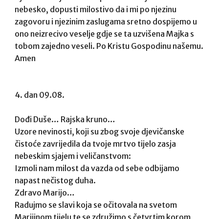
nebesko, dopusti milostivo da i mi po njezinu
zagovoru i njezinim zaslugama sretno dospijemo u
ono neizrecivo veselje gdje se ta uzvišena Majka s
tobom zajedno veseli. Po Kristu Gospodinu našemu.
Amen
4. dan 09.08.
Dođi Duše… Rajska kruno…
Uzore nevinosti, koji su zbog svoje djevičanske
čistoće zavrijedila da tvoje mrtvo tijelo zasja
nebeskim sjajem i veličanstvom:
Izmoli nam milost da vazda od sebe odbijamo
napast nečistog duha.
Zdravo Marijo…
Radujmo se slavi koja se očitovala na svetom
Marijinom tijelu te se združimo s četvrtim korom