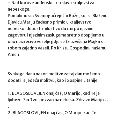
– Nad korove anđeoske i na slavu kraljevstva
nebeskoga.
Pomolimo se: Svemogući vječni Bože, koji si Blaženu
Djevicu Mariju čudesno primio u kraljevstvo
nebesko, dopusti milostivo da i mi po njezinu
zagovoru i njezinim zaslugama sretno dospijemo u
ono neizrecivo veselje gdje se ta uzvišena Majka s
tobom zajedno veseli. Po Kristu Gospodinu našemu.
Amen
Svakoga dana nakon molitve za taj dan možemo
dodati i sljedeću molitvu, kao i Gospine Litanije
1. BLAGOSLOVLJEN onaj čas, O Marijo, kad Te je
ljubezni Sin Tvoj pozvao na nebesa. Zdravo Marijo . .
.
2. BLAGOSLOVLJEN onaj čas, O Marijo, kad Te