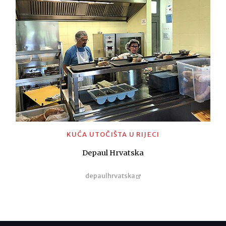
KUĆA UTOČIŠTA U RIJECI
Depaul Hrvatska
depaulhrvatska