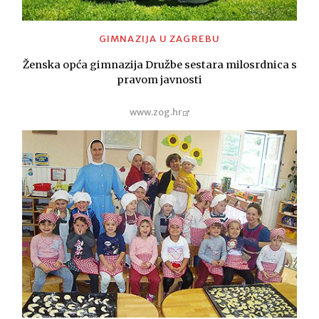
GIMNAZIJA U ZAGREBU
Ženska opća gimnazija Družbe sestara milosrdnica s
pravom javnosti
www.zog.hr