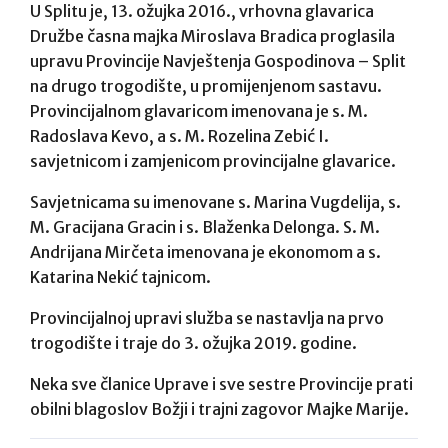
U Splitu je, 13. ožujka 2016., vrhovna glavarica
Družbe časna majka Miroslava Bradica proglasila
upravu Provincije Navještenja Gospodinova – Split
na drugo trogodište, u promijenjenom sastavu.
Provincijalnom glavaricom imenovana je s. M.
Radoslava Kevo, a s. M. Rozelina Zebić I.
savjetnicom i zamjenicom provincijalne glavarice.
Savjetnicama su imenovane s. Marina Vugdelija, s.
M. Gracijana Gracin i s. Blaženka Delonga. S. M.
Andrijana Mirčeta imenovana je ekonomom a s.
Katarina Nekić tajnicom.
Provincijalnoj upravi služba se nastavlja na prvo
trogodište i traje do 3. ožujka 2019. godine.
Neka sve članice Uprave i sve sestre Provincije prati
obilni blagoslov Božji i trajni zagovor Majke Marije.