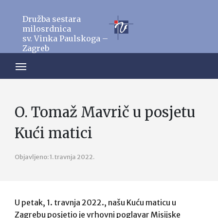
Družba sestara
milosrdnica
sv. Vinka Paulskoga –
Zagreb
O. Tomaž Mavrič u posjetu
Kući matici
Objavljeno: 1. travnja 2022.
U petak, 1. travnja 2022., našu Kuću maticu u
Zagrebu posjetio je vrhovni poglavar Misijske