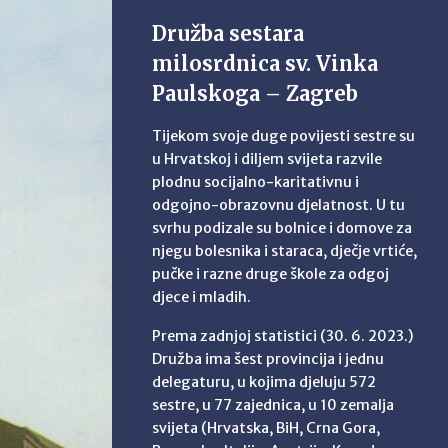
Družba sestara
milosrdnica sv. Vinka
Paulskoga – Zagreb
Tijekom svoje duge povijesti sestre su
u Hrvatskoj i diljem svijeta razvile
plodnu socijalno-karitativnu i
odgojno-obrazovnu djelatnost. U tu
svrhu podizale su bolnice i domove za
njegu bolesnika i staraca, dječje vrtiće,
pučke i razne druge škole za odgoj
djece i mladih.
Prema zadnjoj statistici (30. 6. 2023.)
Družba ima šest provincija i jednu
delegaturu, u kojima djeluju 572
sestre, u 77 zajednica, u 10 zemalja
svijeta (Hrvatska, BiH, Crna Gora,