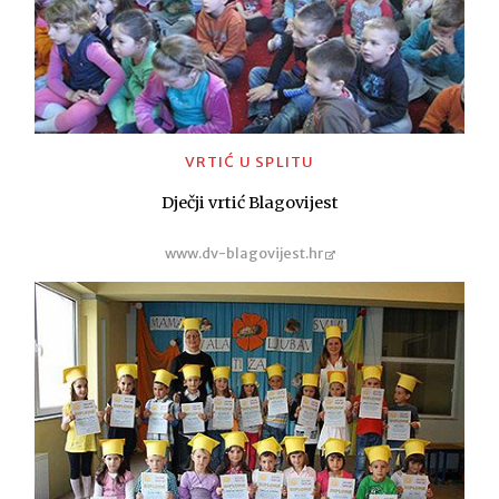
VRTIĆ U SPLITU
Dječji vrtić Blagovijest
www.dv-blagovijest.hr