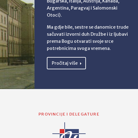
Bugarska, Italija, Austrija, Kanada,
Argentina, Paragvaj i Salomonski
Otoci).
Ma gdje bile, sestre se danomice trude
sačuvati izvorni duh Družbe i iz ljubavi
prema Bogu otvarati svoje srce
potrebnicima svoga vremena.
Pročitaj više
PROVINCIJE I DELEGATURE