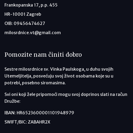
Frankopanska 17, p.p. 455
HR-10001 Zagreb
OIB: 09456474627
milosrdnice.vt@gmail.com
Pomozite nam činiti dobro
Sestre milosrdnice sv. Vinka Paulskoga, u duhu svojih
Utemeljitelja, posvećuju svoj život osobama koje su u
potrebi, posebno siromasima.
Svi oni koji žele pripomoći mogu svoj doprinos slati na račun
Družbe:
IBAN: HR6523600001101948979
SWIFT/BIC: ZABAHR2X