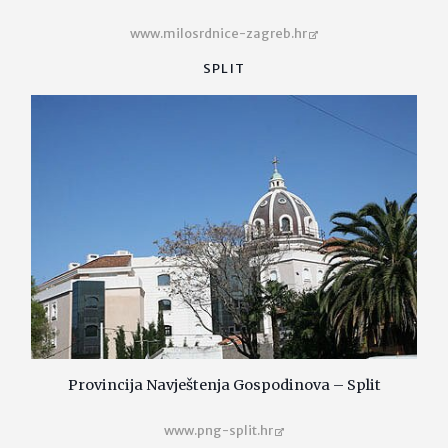
www.milosrdnice-zagreb.hr
SPLIT
Provincija Navještenja Gospodinova – Split
www.png-split.hr