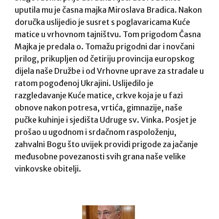
uputila mu je časna majka Miroslava Bradica. Nakon
doručka uslijedio je susret s poglavaricama Kuće
matice u vrhovnom tajništvu. Tom prigodom Časna
Majka je predala o. Tomažu prigodni dar i novčani
prilog, prikupljen od četiriju provincija europskog
dijela naše Družbe i od Vrhovne uprave za stradale u
ratom pogođenoj Ukrajini. Uslijedilo je
razgledavanje Kuće matice, crkve koja je u fazi
obnove nakon potresa, vrtića, gimnazije, naše
pučke kuhinje i sjedišta Udruge sv. Vinka. Posjet je
prošao u ugodnom i srdačnom raspoloženju,
zahvalni Bogu što uvijek providi prigode za jačanje
međusobne povezanosti svih grana naše velike
vinkovske obitelji.