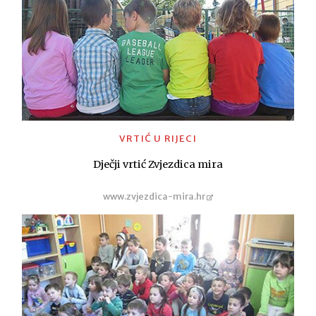
VRTIĆ U RIJECI
Dječji vrtić Zvjezdica mira
www.zvjezdica-mira.hr