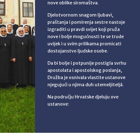
nove oblike siromaštva.
Djelotvornom snagom ljubavi,
praštanja i pomirenja sestre nastoje
izgraditi u pravdi svijet koji pruža
nove i bolje mogućnosti te se trude
uvijek i u svim prilikama promicati
dostojanstvo ljudske osobe.
Da bi bolje i potpunije postigla svrhu
apostolata i apostolskog poslanja,
Družba je osnivala vlastite ustanove
njegujući u njima duh utemeljiteljâ.
Na području Hrvatske djeluju ove
ustanove: