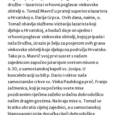
družbe – lazarista i vrhovni poglavar vinkovske
obitelji o. Tomaž Mavrič u pratnji superiora lazarista
u Hrvatskoj o. Darija Grpca. Ovih dana, naime, o.
Tomaž obavlja službenu vizitaciju lazarista koji
djeluju u Hrvatskoj, a budući da je on ujedno i
vrhovni poglavar vinkovske obitelji, kojoj pripada i
naša Družba, izrazio je želju za posjetom svih grana
vinkovske obitelji koje djeluju na području Hrvatske.
Tako je o. Mavrič svoj prvi susret s našom
zajednicom započeo jutarnjom svetom misom u
6.30, u samostanskoj kapeli sv. Josipa. U
koncelebraciji su bili p. Dario i rektor naše
samostanske crkve sv. Vinka Paulskoga preč. Franjo
Jačmenica, koji je na početku svete mise
pozdravnim riječima zaželio srdačnu dobrodošlicu
našim dragim gostima. Na kraju mise o. Tomaž se
kratko obratio cijeloj zajednici, a u samostanskoj
blagovaonici prije doručka riječi dobrodošlice