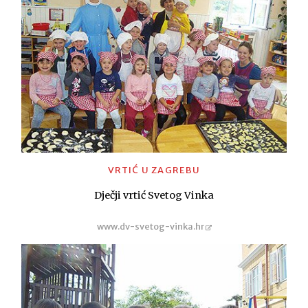
VRTIĆ U ZAGREBU
Dječji vrtić Svetog Vinka
www.dv-svetog-vinka.hr