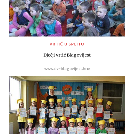
VRTIĆ U SPLITU
Dječji vrtić Blagovijest
www.dv-blagovijest.hr