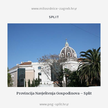
www.milosrdnice-zagreb.hr
SPLIT
Provincija Navještenja Gospodinova – Split
www.png-split.hr