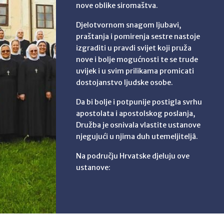
nove oblike siromaštva.
Djelotvornom snagom ljubavi,
praštanja i pomirenja sestre nastoje
izgraditi u pravdi svijet koji pruža
nove i bolje mogućnosti te se trude
uvijek i u svim prilikama promicati
dostojanstvo ljudske osobe.
Da bi bolje i potpunije postigla svrhu
apostolata i apostolskog poslanja,
Družba je osnivala vlastite ustanove
njegujući u njima duh utemeljiteljâ.
Na području Hrvatske djeluju ove
ustanove: