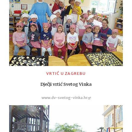
VRTIĆ U ZAGREBU
Dječji vrtić Svetog Vinka
www.dv-svetog-vinka.hr