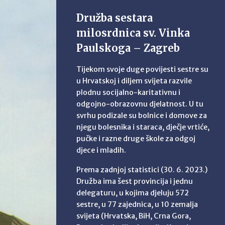
Družba sestara
milosrdnica sv. Vinka
Paulskoga – Zagreb
Tijekom svoje duge povijesti sestre su
u Hrvatskoj i diljem svijeta razvile
plodnu socijalno-karitativnu i
odgojno-obrazovnu djelatnost. U tu
svrhu podizale su bolnice i domove za
njegu bolesnika i staraca, dječje vrtiće,
pučke i razne druge škole za odgoj
djece i mladih.
Prema zadnjoj statistici (30. 6. 2023.)
Družba ima šest provincija i jednu
delegaturu, u kojima djeluju 572
sestre, u 77 zajednica, u 10 zemalja
svijeta (Hrvatska, BiH, Crna Gora,