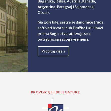
Bugarska, Italija, Austrija, Kanada,
Argentina, Paragvaj i Salomonski
Otoci).
Ma gdje bile, sestre se danomice trude
sačuvati izvorni duh Družbe i iz ljubavi
prema Bogu otvarati svoje srce
potrebnicima svoga vremena.
Pročitaj više
PROVINCIJE I DELEGATURE