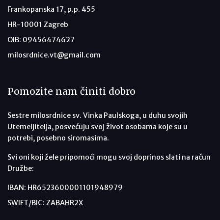
Frankopanska 17, p.p. 455
HR-10001 Zagreb
OIB: 09456474627
milosrdnice.vt@gmail.com
Pomozite nam činiti dobro
Sestre milosrdnice sv. Vinka Paulskoga, u duhu svojih
Utemeljitelja, posvećuju svoj život osobama koje su u
potrebi, posebno siromasima.
Svi oni koji žele pripomoći mogu svoj doprinos slati na račun
Družbe:
IBAN: HR6523600001101948979
SWIFT/BIC: ZABAHR2X