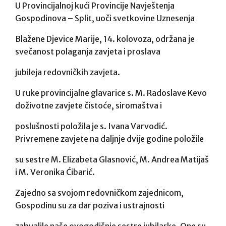
U Provincijalnoj kući Provincije Navještenja
Gospodinova – Split, uoči svetkovine Uznesenja
Blažene Djevice Marije, 14. kolovoza, održana je
svečanost polaganja zavjeta i proslava
jubileja redovničkih zavjeta.
U ruke provincijalne glavarice s. M. Radoslave Kevo
doživotne zavjete čistoće, siromaštva i
poslušnosti položila je s. Ivana Varvodić.
Privremene zavjete na daljnje dvije godine položile
su sestre M. Elizabeta Glasnović, M. Andrea Matijaš
i M. Veronika Ćibarić.
Zajedno sa svojom redovničkom zajednicom,
Gospodinu su za dar poziva i ustrajnosti
zahvalile naše ovogodišnje sestre jubilarke. One su