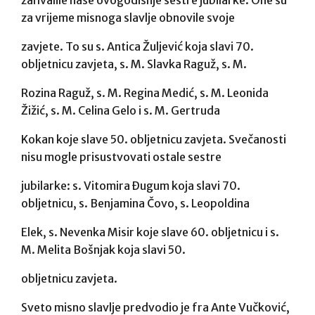
za vrijeme misnoga slavlje obnovile svoje
zavjete. To su s. Antica Žuljević koja slavi 70.
obljetnicu zavjeta, s. M. Slavka Raguž, s. M.
Rozina Raguž, s. M. Regina Medić, s. M. Leonida
Žižić, s. M. Celina Gelo i s. M. Gertruda
Kokan koje slave 50. obljetnicu zavjeta. Svečanosti
nisu mogle prisustvovati ostale sestre
jubilarke: s. Vitomira Đugum koja slavi 70.
obljetnicu, s. Benjamina Čovo, s. Leopoldina
Elek, s. Nevenka Misir koje slave 60. obljetnicu i s.
M. Melita Bošnjak koja slavi 50.
obljetnicu zavjeta.
Sveto misno slavlje predvodio je fra Ante Vučković,