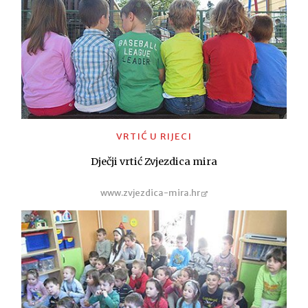
VRTIĆ U RIJECI
Dječji vrtić Zvjezdica mira
www.zvjezdica-mira.hr