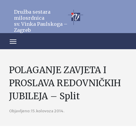
Družba sestara
milosrdnica
sv. Vinka Paulskoga –
Zagreb
POLAGANJE ZAVJETA I
PROSLAVA REDOVNIČKIH
JUBILEJA – Split
Objavljeno: 15. kolovoza 2014.