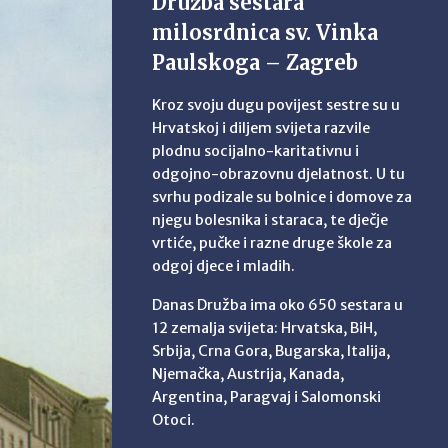
Družba sestara
milosrdnica sv. Vinka
Paulskoga – Zagreb
Kroz svoju dugu povijest sestre su u
Hrvatskoj i diljem svijeta razvile
plodnu socijalno-karitativnu i
odgojno-obrazovnu djelatnost. U tu
svrhu podizale su bolnice i domove za
njegu bolesnika i staraca, te dječje
vrtiće, pučke i razne druge škole za
odgoj djece i mladih.
Danas Družba ima oko 650 sestara u
12 zemalja svijeta: Hrvatska, BiH,
Srbija, Crna Gora, Bugarska, Italija,
Njemačka, Austrija, Kanada,
Argentina, Paragvaj i Salomonski
Otoci.