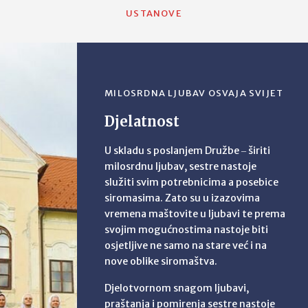
USTANOVE
MILOSRDNA LJUBAV OSVAJA SVIJET
Djelatnost
U skladu s poslanjem Družbe ‒ širiti
milosrdnu ljubav, sestre nastoje
služiti svim potrebnicima a posebice
siromasima. Zato su u izazovima
vremena maštovite u ljubavi te prema
svojim mogućnostima nastoje biti
osjetljive ne samo na stare već i na
nove oblike siromaštva.
Djelotvornom snagom ljubavi,
praštanja i pomirenja sestre nastoje