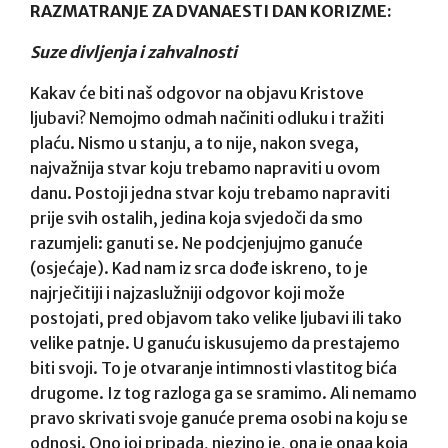
RAZMATRANJE ZA DVANAESTI DAN KORIZME:
Suze divljenja i zahvalnosti
Kakav će biti naš odgovor na objavu Kristove
ljubavi? Nemojmo odmah načiniti odluku i tražiti
plaću. Nismo u stanju, a to nije, nakon svega,
najvažnija stvar koju trebamo napraviti u ovom
danu. Postoji jedna stvar koju trebamo napraviti
prije svih ostalih, jedina koja svjedoči da smo
razumjeli: ganuti se. Ne podcjenjujmo ganuće
(osjećaje). Kad nam iz srca dođe iskreno, to je
najrječitiji i najzaslužniji odgovor koji može
postojati, pred objavom tako velike ljubavi ili tako
velike patnje. U ganuću iskusujemo da prestajemo
biti svoji. To je otvaranje intimnosti vlastitog bića
drugome. Iz tog razloga ga se sramimo. Ali nemamo
pravo skrivati svoje ganuće prema osobi na koju se
odnosi. Ono joj pripada, njezino je, ona je onaa koja