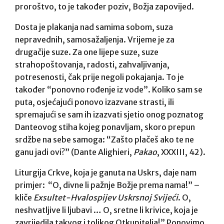
proroštvo, to je također poziv, Božja zapovijed.
Dosta je plakanja nad samima sobom, suza
nepravednih, samosažaljenja. Vrijeme je za
drugačije suze. Za one lijepe suze, suze
strahopoštovanja, radosti, zahvaljivanja,
potresenosti, čak prije negoli pokajanja. To je
također “ponovno rođenje iz vode”. Koliko sam se
puta, osjećajući ponovo izazvane strasti, ili
spremajući se sam ih izazvati sjetio onog poznatog
Danteovog stiha kojeg ponavljam, skoro prepun
srdžbe na sebe samoga: “Zašto plačeš ako te ne
ganu jadi ovi?” (Dante Alighieri,
Pakao
, XXXIII, 42).
Liturgija Crkve, koja je ganuta na Uskrs, daje nam
primjer: “O, divne li pažnje Božje prema nama!” –
kliče
Exsultet-Hvalospijev Uskrsnoj Svijeći
. O,
neshvatljive li ljubavi … O, sretne li krivice, koja je
zavrijedila takvog i tolikog Otkupitelja!” Ponovimo