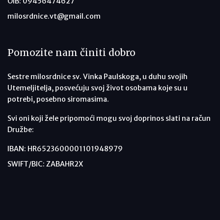
OIB: 09456474627
milosrdnice.vt@gmail.com
Pomozite nam činiti dobro
Sestre milosrdnice sv. Vinka Paulskoga, u duhu svojih
Utemeljitelja, posvećuju svoj život osobama koje su u
potrebi, posebno siromasima.
Svi oni koji žele pripomoći mogu svoj doprinos slati na račun
Družbe:
IBAN: HR6523600001101948979
SWIFT/BIC: ZABAHR2X