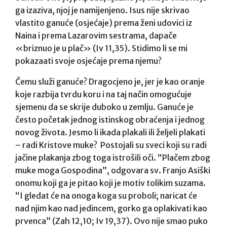
ga izaziva, njoj je namijenjeno. Isus nije skrivao
vlastito ganuće (osjećaje) prema ženi udovici iz
Naina i prema Lazarovim sestrama, dapače
«briznuo je u plač» (Iv 11,35). Stidimo li se mi
pokazaati svoje osjećaje prema njemu?
Čemu služi ganuće? Dragocjeno je, jer je kao oranje
koje razbija tvrdu koru i na taj način omogućuje
sjemenu da se skrije ​​duboko u zemlju. Ganuće je
često početak jednog istinskog obraćenja i jednog
novog života. Jesmo li ikada plakali ili željeli plakati
– radi Kristove muke? Postojali su sveci koji su radi
jačine plakanja zbog toga istrošili oči. “Plačem zbog
muke moga Gospodina”, odgovara sv. Franjo Asiški
onomu koji ga je pitao koji je motiv tolikim suzama.
“I gledat će na onoga koga su proboli; naricat će
nad njim kao nad jedincem, gorko ga oplakivati kao
prvenca” (Zah 12,10; Iv 19,37). Ovo nije smao puko