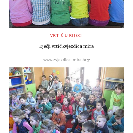
VRTIĆ U RIJECI
Dječji vrtić Zvjezdica mira
www.zvjezdica-mira.hr