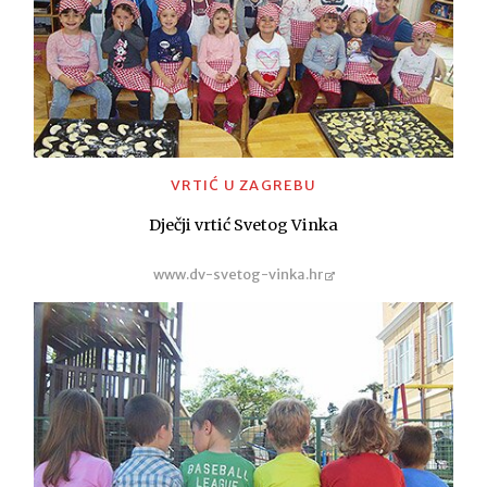
VRTIĆ U ZAGREBU
Dječji vrtić Svetog Vinka
www.dv-svetog-vinka.hr