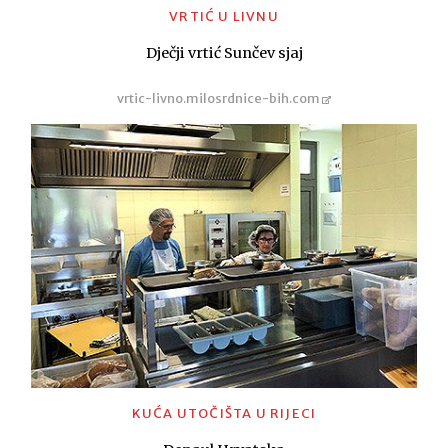
VRTIĆ U LIVNU
Dječji vrtić Sunčev sjaj
vrtic-livno.milosrdnice-bih.com
KUĆA UTOČIŠTA U RIJECI