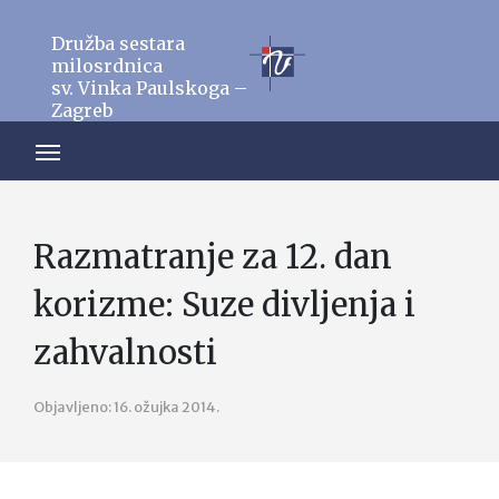
Družba sestara
milosrdnica
sv. Vinka Paulskoga –
Zagreb
Razmatranje za 12. dan
korizme: Suze divljenja i
zahvalnosti
Objavljeno: 16. ožujka 2014.