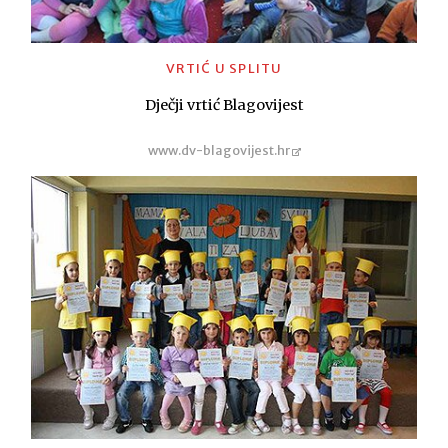
VRTIĆ U SPLITU
Dječji vrtić Blagovijest
www.dv-blagovijest.hr