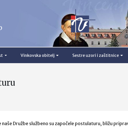
b
st
Vinkovska obitelj
Sestre uzori i zaštitnice
turu
ce naše Družbe službeno su započele postulaturu, bližu priprav