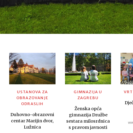
USTANOVA ZA
GIMNAZIJA U
VRT
OBRAZOVANJE
ZAGREBU
Dječ
ODRASLIH
Ženska opća
Duhovno-obrazovni
gimnazija Družbe
centar Marijin dvor,
sestara milosrdnica
ww
Lužnica
s pravom javnosti