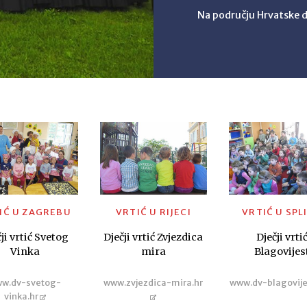
Na području Hrvatske d
IĆ U ZAGREBU
VRTIĆ U RIJECI
VRTIĆ U SPL
ji vrtić Svetog
Dječji vrtić Zvjezdica
Dječji vrti
Vinka
mira
Blagovijes
w.dv-svetog-
www.zvjezdica-mira.hr
www.dv-blagovije
vinka.hr