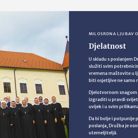
MILOSRDNA LJUBAV O
Djelatnost
U skladu s poslanjem Dr
služiti svim potrebnic
vremena maštovite u l
biti osjetljive ne samo 
Djelotvornom snagom lj
izgraditi u pravdi svije
uvijek i u svim prilika
Da bi bolje i potpunije
poslanja, Družba je osn
utemeljiteljâ.