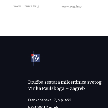
www.luznica.hr
www.zog.hr
Družba sestara milosrdnica svetog
Vinka Paulskoga – Zagreb
Frankopanska 17, p.p. 455
HR-10001 Zagreb