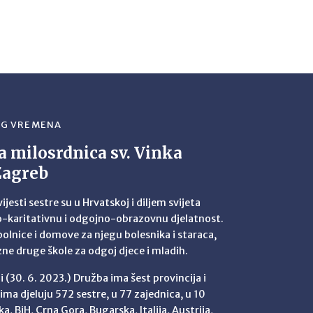
EG VREMENA
a milosrdnica sv. Vinka
Zagreb
jesti sestre su u Hrvatskoj i diljem svijeta
no-karitativnu i odgojno-obrazovnu djelatnost.
bolnice i domove za njegu bolesnika i staraca,
azne druge škole za odgoj djece i mladih.
i (30. 6. 2023.) Družba ima šest provincija i
ima djeluju 572 sestre, u 77 zajednica, u 10
a, BiH, Crna Gora, Bugarska, Italija, Austrija,