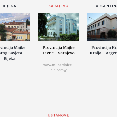
RIJEKA
SARAJEVO
ARGENTIN
vincija Majke
Provincija Majke
Provincija Kr
rog Savjeta –
Divne – Sarajevo
Kralja – Arge
Rijeka
www.milosrdnice-
bih.com
USTANOVE