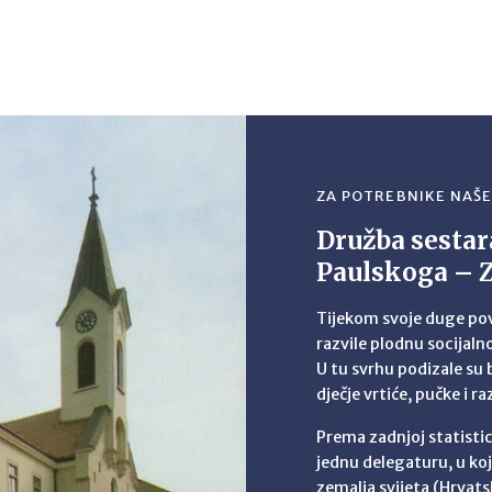
ZA POTREBNIKE NAŠ
Družba sestar
Paulskoga – 
Tijekom svoje duge povi
razvile plodnu socijal
U tu svrhu podizale su 
dječje vrtiće, pučke i r
Prema zadnjoj statistic
jednu delegaturu, u koj
zemalja svijeta (Hrvatsk