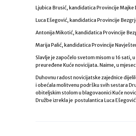
Ljubica Brusić, kandidatica Provincije Majk
Luca Ešegović, kandidatica Provincije Bezg
Antonija Mikotić, kandidatica Provincije B
Marija Palić, kandidatica Provincije Navješt
Slavlje je započelo svetom misom u 16 sati, u
preuređene Kuće novicijata. Naime, u mjesecu
Duhovnu radost novicijatske zajednice dijelil
i obećala molitvenu podršku svih sestara Dr
obiteljskim stolom u blagovaonici Kuće novici
Družbe izrekla je postulantica Luca Ešegović