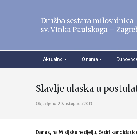
Družba sestara milosrdnica
sv. Vinka Paulskoga – Zagre
Aktualno
O nama
Duhovno
Slavlje ulaska u postula
Objavljeno: 20. listopada 2013.
Danas, na Misijsku nedjelju, četiri kandidati