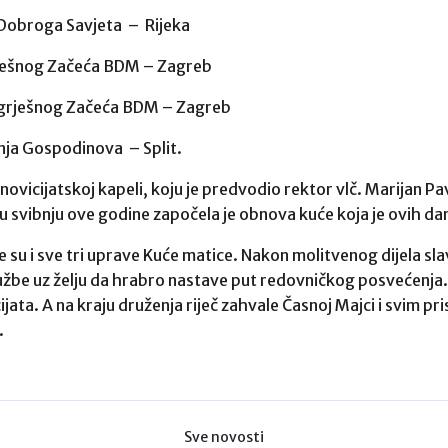
e Dobroga Savjeta – Rijeka
rješnog Začeća BDM – Zagreb
ezgrješnog Začeća BDM – Zagreb
enja Gospodinova – Split.
 novicijatskoj kapeli, koju je predvodio rektor vlč. Marijan Pa
 svibnju ove godine započela je obnova kuće koja je ovih da
e su i sve tri uprave Kuće matice. Nakon molitvenog dijela sl
užbe uz želju da hrabro nastave put redovničkog posvećenja. 
jata. A na kraju druženja riječ zahvale Časnoj Majci i svim p
.
Sve novosti