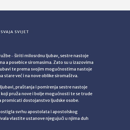
SVAJA SVIJET
užbe ‒ širiti milosrdnu ljubav, sestre nastoje
ima a posebice siromasima. Zato su u izazovima
jubavi te prema svojim mogućnostima nastoje
na stare već i na nove oblike siromaštva.
ubavi, praštanja i pomirenja sestre nastoje
t koji pruža nove i bolje mogućnosti te se trude
ma promicati dostojanstvo ljudske osobe.
 postigla svrhu apostolata i apostolskog
ivala vlastite ustanove njegujući u njima duh