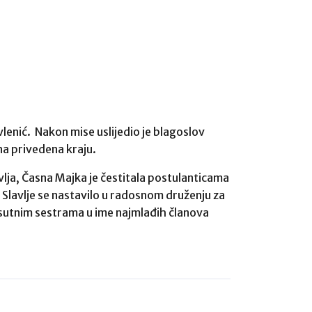
vlenić. Nakon mise uslijedio je blagoslov
na privedena kraju.
avlja, Časna Majka je čestitala postulanticama
Slavlje se nastavilo u radosnom druženju za
risutnim sestrama u ime najmlađih članova