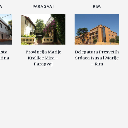
A
PARAGVAJ
RIM
ista
Provincija Marije
Delegatura Presvetih
ntina
Kraljice Mira –
Srdaca Isusa i Marije
Paragvaj
– Rim