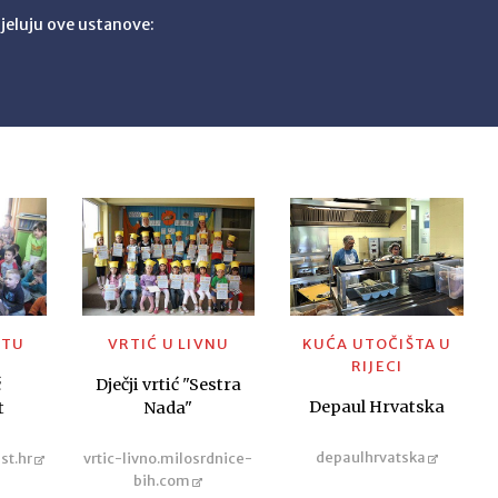
jeluju ove ustanove:
ITU
VRTIĆ U LIVNU
KUĆA UTOČIŠTA U
RIJECI
ć
Dječji vrtić "Sestra
Depaul Hrvatska
t
Nada"
depaulhrvatska
st.hr
vrtic-livno.milosrdnice-
bih.com