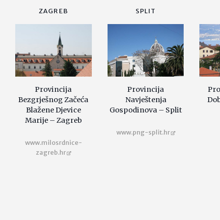
ZAGREB
SPLIT
Provincija
Provincija
Pro
Bezgrješnog Začeća
Navještenja
Dob
Blažene Djevice
Gospodinova – Split
Marije – Zagreb
www.png-split.hr
www.milosrdnice-
zagreb.hr