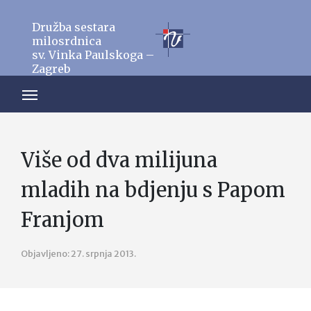
Družba sestara
milosrdnica
sv. Vinka Paulskoga –
Zagreb
Više od dva milijuna
mladih na bdjenju s Papom
Franjom
Objavljeno: 27. srpnja 2013.