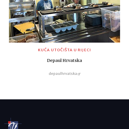
KUĆA UTOČIŠTA U RIJECI
Depaul Hrvatska
depaulhrvatska