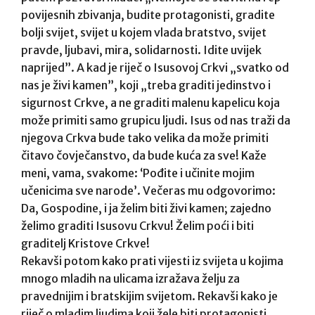
povijesnih zbivanja, budite protagonisti, gradite
bolji svijet, svijet u kojem vlada bratstvo, svijet
pravde, ljubavi, mira, solidarnosti. Idite uvijek
naprijed”. A kad je riječ o Isusovoj Crkvi „svatko od
nas je živi kamen”, koji „treba graditi jedinstvo i
sigurnost Crkve, a ne graditi malenu kapelicu koja
može primiti samo grupicu ljudi. Isus od nas traži da
njegova Crkva bude tako velika da može primiti
čitavo čovječanstvo, da bude kuća za sve! Kaže
meni, vama, svakome: ‘Pođite i učinite mojim
učenicima sve narode’. Večeras mu odgovorimo:
Da, Gospodine, i ja želim biti živi kamen; zajedno
želimo graditi Isusovu Crkvu! Želim poći i biti
graditelj Kristove Crkve!
Rekavši potom kako prati vijesti iz svijeta u kojima
mnogo mladih na ulicama izražava želju za
pravednijim i bratskijim svijetom. Rekavši kako je
riječ o mladim ljudima koji žele biti protagonisti