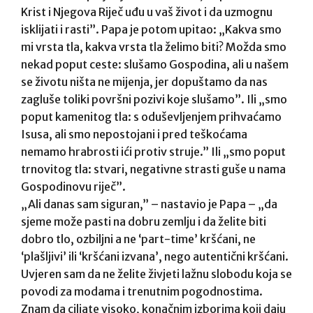
Krist i Njegova Riječ uđu u vaš život i da uzmognu
isklijati i rasti”. Papa je potom upitao: „Kakva smo
mi vrsta tla, kakva vrsta tla želimo biti? Možda smo
nekad poput ceste: slušamo Gospodina, ali u našem
se životu ništa ne mijenja, jer dopuštamo da nas
zagluše toliki površni pozivi koje slušamo”. Ili „smo
poput kamenitog tla: s oduševljenjem prihvaćamo
Isusa, ali smo nepostojani i pred teškoćama
nemamo hrabrosti ići protiv struje.” Ili „smo poput
trnovitog tla: stvari, negativne strasti guše u nama
Gospodinovu riječ”.
„Ali danas sam siguran,” – nastavio je Papa – „da
sjeme može pasti na dobru zemlju i da želite biti
dobro tlo, ozbiljni a ne ‘part-time’ kršćani, ne
‘plašljivi’ ili ‘kršćani izvana’, nego autentični kršćani.
Uvjeren sam da ne želite živjeti lažnu slobodu koja se
povodi za modama i trenutnim pogodnostima.
Znam da ciljate visoko, konačnim izborima koji daju