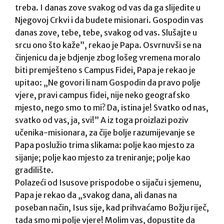
treba. I danas zove svakog od vas da ga slijedite u
Njegovoj Crkvi i da budete misionari. Gospodin vas
danas zove, tebe, tebe, svakog od vas. Slušajte u
srcu ono što kaže”, rekao je Papa. Osvrnuvši se na
činjenicu da je bdjenje zbog lošeg vremena moralo
biti premješteno s Campus Fidei, Papa je rekao je
upitao: „Ne govori li nam Gospodin da pravo polje
vjere, pravi campus fidei, nije neko geografsko
mjesto, nego smo to mi? Da, istina je! Svatko od nas,
svatko od vas, ja, svi!” A iz toga proizlazi poziv
učenika-misionara, za čije bolje razumijevanje se
Papa poslužio trima slikama: polje kao mjesto za
sijanje; polje kao mjesto za treniranje; polje kao
gradilište.
Polazeći od Isusove prispodobe o sijaču i sjemenu,
Papa je rekao da „svakog dana, ali danas na
poseban način, Isus sije, kad prihvaćamo Božju riječ,
tada smo mi polje vjere! Molim vas, dopustite da