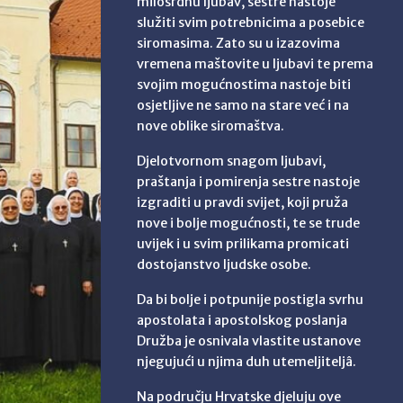
milosrdnu ljubav, sestre nastoje
služiti svim potrebnicima a posebice
siromasima. Zato su u izazovima
vremena maštovite u ljubavi te prema
svojim mogućnostima nastoje biti
osjetljive ne samo na stare već i na
nove oblike siromaštva.
Djelotvornom snagom ljubavi,
praštanja i pomirenja sestre nastoje
izgraditi u pravdi svijet, koji pruža
nove i bolje mogućnosti, te se trude
uvijek i u svim prilikama promicati
dostojanstvo ljudske osobe.
Da bi bolje i potpunije postigla svrhu
apostolata i apostolskog poslanja
Družba je osnivala vlastite ustanove
njegujući u njima duh utemeljiteljâ.
Na području Hrvatske djeluju ove