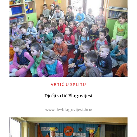
VRTIĆ U SPLITU
Dječji vrtić Blagovijest
www.dv-blagovijest.hr