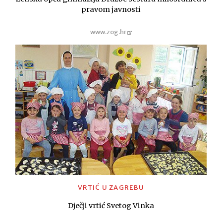
pravom javnosti
www.zog.hr
VRTIĆ U ZAGREBU
Dječji vrtić Svetog Vinka