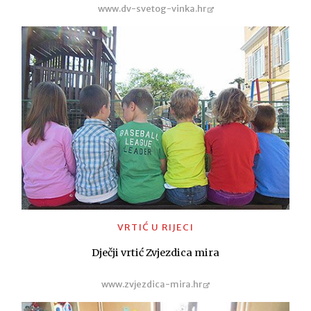
www.dv-svetog-vinka.hr
VRTIĆ U RIJECI
Dječji vrtić Zvjezdica mira
www.zvjezdica-mira.hr