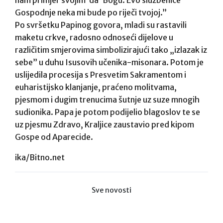
Gospodnje neka mi bude po riječi tvojoj.”
Po svršetku Papinog govora, mladi su rastavili
maketu crkve, radosno odnoseći dijelove u
različitim smjerovima simbolizirajući tako „izlazak iz
sebe” u duhu Isusovih učenika-misonara. Potom je
uslijedila procesija s Presvetim Sakramentom i
euharistijsko klanjanje, praćeno molitvama,
pjesmom i dugim trenucima šutnje uz suze mnogih
sudionika. Papa je potom podijelio blagoslov te se
uz pjesmu Zdravo, Kraljice zaustavio pred kipom
Gospe od Aparecide.
ika/Bitno.net
Sve novosti