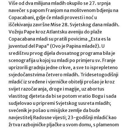
Više od dva milijuna mladih okupilo se 27. srpnja
navečer s papom Franjom na molitvenom bdjenju na
Copacabani, gdje će mladi provesti i noć u
iščekivanju završne Mise 28. Svjetskog dana mladih.
Vožnju Pape kroz Atlantsku aveniju do plaže
Copacabana mladi su pratili povicima „Esta es la
juventud del Papa” (Ovo je Papina mladež). U
središtvu prvog dijela dvosatnog programa bila je
scenografija u kojoj su mladi po primjeru sv. Franje
uprizorili gradnju jedne crkve, a sve to isprepleteno
svjedočanstvima četvero mladih. Tridesetogodišnji
mladić iz sređene i vjerničke obitelji prošao je kroz
svijet razočaranja, droge i magije, uz abortus
vlastitog djeteta da bi se potom vratio Bogu i sada
sudjelovao u pripremi Svjetskog susreta mladih;
svećenik je pošao u misijske zemlje da bude
navjestitelj Radosne vijesti; 23-godišnji mladić kao
žrtva razbojničke pljačke u svom domu, s plamenom