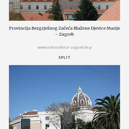
Provincija Bezgrješnog Začeća Blažene Djevice Marije
– Zagreb
www.milosrdnice-zagreb.hr
SPLIT