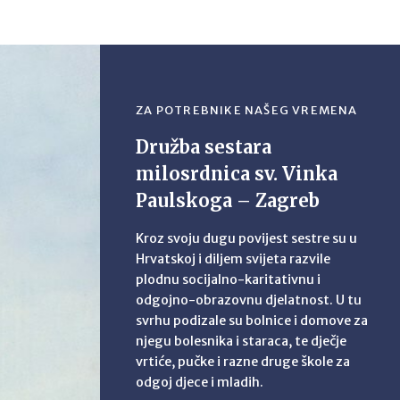
ZA POTREBNIKE NAŠEG VREMENA
Družba sestara
milosrdnica sv. Vinka
Paulskoga – Zagreb
Kroz svoju dugu povijest sestre su u
Hrvatskoj i diljem svijeta razvile
plodnu socijalno-karitativnu i
odgojno-obrazovnu djelatnost. U tu
svrhu podizale su bolnice i domove za
njegu bolesnika i staraca, te dječje
vrtiće, pučke i razne druge škole za
odgoj djece i mladih.