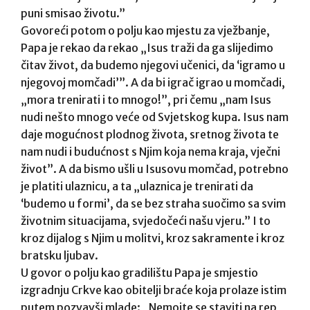
puni smisao životu.”
Govoreći potom o polju kao mjestu za vježbanje,
Papa je rekao da rekao „Isus traži da ga slijedimo
čitav život, da budemo njegovi učenici, da ‘igramo u
njegovoj momčadi’”. A da bi igrač igrao u momčadi,
„mora trenirati i to mnogo!”, pri čemu „nam Isus
nudi nešto mnogo veće od Svjetskog kupa. Isus nam
daje mogućnost plodnog života, sretnog života te
nam nudi i budućnost s Njim koja nema kraja, vječni
život”. A da bismo ušli u Isusovu momčad, potrebno
je platiti ulaznicu, a ta „ulaznica je trenirati da
‘budemo u formi’, da se bez straha suočimo sa svim
životnim situacijama, svjedočeći našu vjeru.” I to
kroz dijalog s Njim u molitvi, kroz sakramente i kroz
bratsku ljubav.
U govor o polju kao gradilištu Papa je smjestio
izgradnju Crkve kao obitelji braće koja prolaze istim
putem pozvavši mlade: „Nemojte se staviti na rep