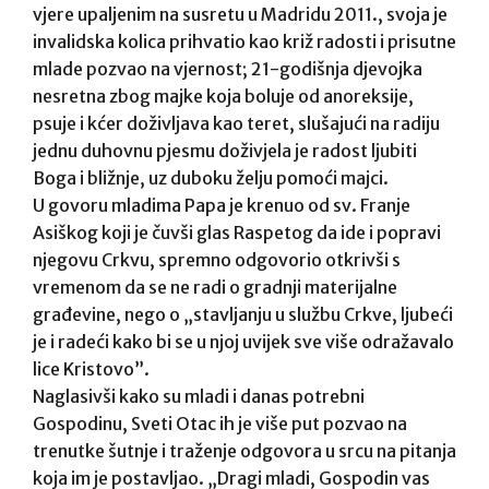
vjere upaljenim na susretu u Madridu 2011., svoja je
invalidska kolica prihvatio kao križ radosti i prisutne
mlade pozvao na vjernost; 21-godišnja djevojka
nesretna zbog majke koja boluje od anoreksije,
psuje i kćer doživljava kao teret, slušajući na radiju
jednu duhovnu pjesmu doživjela je radost ljubiti
Boga i bližnje, uz duboku želju pomoći majci.
U govoru mladima Papa je krenuo od sv. Franje
Asiškog koji je čuvši glas Raspetog da ide i popravi
njegovu Crkvu, spremno odgovorio otkrivši s
vremenom da se ne radi o gradnji materijalne
građevine, nego o „stavljanju u službu Crkve, ljubeći
je i radeći kako bi se u njoj uvijek sve više odražavalo
lice Kristovo”.
Naglasivši kako su mladi i danas potrebni
Gospodinu, Sveti Otac ih je više put pozvao na
trenutke šutnje i traženje odgovora u srcu na pitanja
koja im je postavljao. „Dragi mladi, Gospodin vas