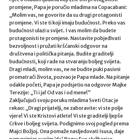
promjene, Papa je poručio mladima na Copacabani:
„Molim vas, ne govorite da su drugi protagonisti
promjene. Vi ste ti koji imaju budućnost. Preko vas
budućnost ulazi u svijet. I vas molim da budete
protagonisti te promjene. Nastavite pobjeđivati
bezvoljnost i pružati kršćanski odgovor na
društvena i politička pitanja. Budite graditelji
budućnosti, koji rade na stvaranju boljeg svijeta.
Dragi mladi, molim vas, ne ne budite puki pasivni
promatrači života, pozvao je Papa mlade. Na pitanje
odakle početi, Papa je podsjetio na odgovor Majke
Terezije: „Ti i ja! Od vas i od mene!”
Zaključujući svoju poruku mladima Sveti Otac je
rekao: „Dragi prijatelji, ne zaboravite: vi ste polje
vjere! Vi ste Kristovi atlete! Vi ste graditelji ljepše
Crkve i boljeg svijeta. Podignimo svoj pogled prema
Majci Božjoj. Ona pomaže nasljedovati Isusa, daje
nam primjer svojim ‘da’ Bogu: Evo službenice