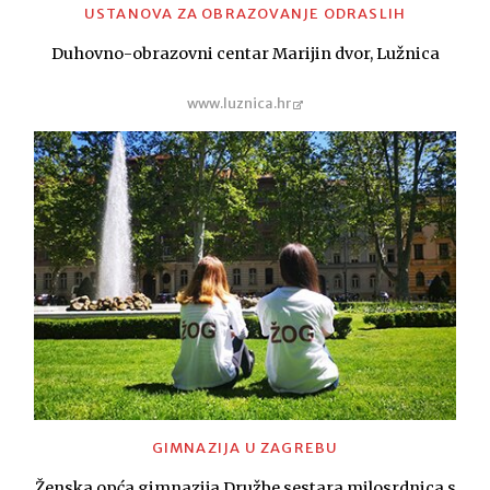
USTANOVA ZA OBRAZOVANJE ODRASLIH
Duhovno-obrazovni centar Marijin dvor, Lužnica
www.luznica.hr
GIMNAZIJA U ZAGREBU
Ženska opća gimnazija Družbe sestara milosrdnica s