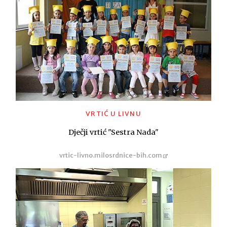
VRTIĆ U LIVNU
Dječji vrtić "Sestra Nada"
vrtic-livno.milosrdnice-bih.com