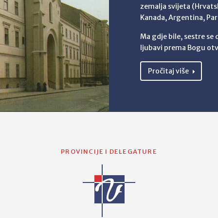
zemalja svijeta (Hrvatsk
Kanada, Argentina, Par
Ma gdje bile, sestre se
ljubavi prema Bogu otv
Pročitaj više
PROVINCIJE I DELEGATURE