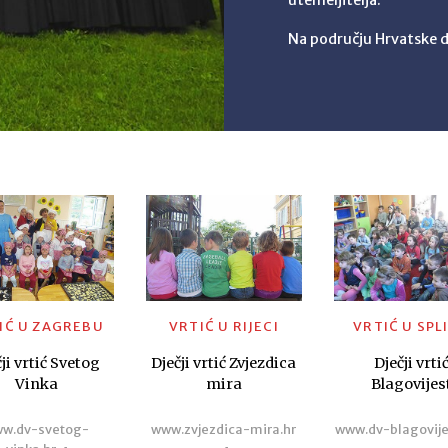
Na području Hrvatske d
IĆ U ZAGREBU
VRTIĆ U RIJECI
VRTIĆ U SPL
ji vrtić Svetog
Dječji vrtić Zvjezdica
Dječji vrti
Vinka
mira
Blagovijes
w.dv-svetog-
www.zvjezdica-mira.hr
www.dv-blagovije