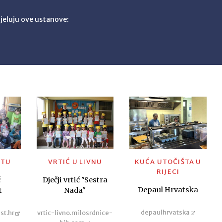
jeluju ove ustanove:
ITU
VRTIĆ U LIVNU
KUĆA UTOČIŠTA U
RIJECI
ć
Dječji vrtić "Sestra
Depaul Hrvatska
t
Nada"
depaulhrvatska
st.hr
vrtic-livno.milosrdnice-