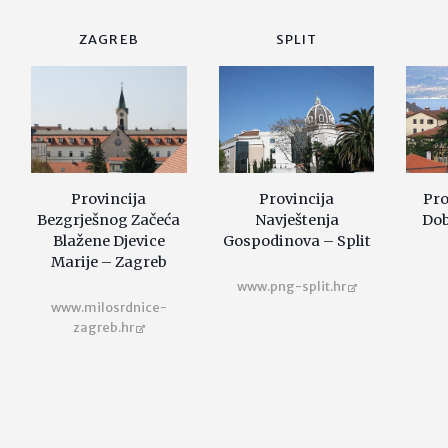
ZAGREB
SPLIT
Provincija
Provincija
Pro
Bezgrješnog Začeća
Navještenja
Dob
Blažene Djevice
Gospodinova – Split
Marije – Zagreb
www.png-split.hr
www.milosrdnice-
zagreb.hr