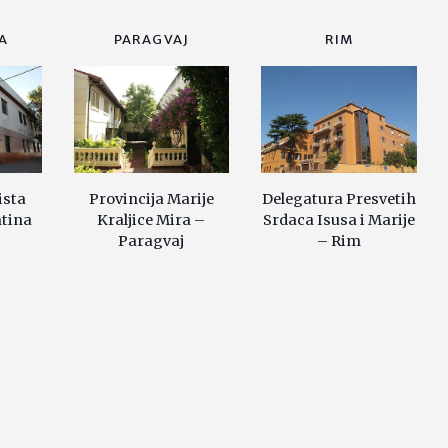
A
PARAGVAJ
RIM
ista
Provincija Marije
Delegatura Presvetih
ntina
Kraljice Mira –
Srdaca Isusa i Marije
Paragvaj
– Rim