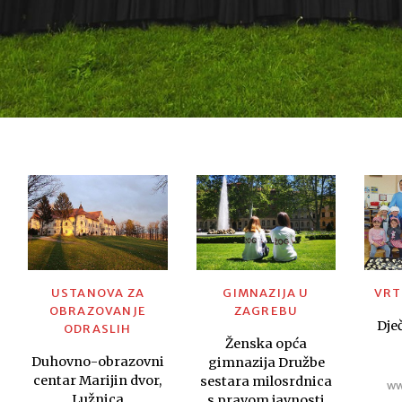
USTANOVA ZA
GIMNAZIJA U
VRT
OBRAZOVANJE
ZAGREBU
Dječ
ODRASLIH
Ženska opća
Duhovno-obrazovni
gimnazija Družbe
centar Marijin dvor,
sestara milosrdnica
ww
Lužnica
s pravom javnosti