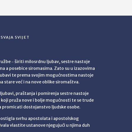
SVAJA SVIJET
užbe ‒ širiti milosrdnu ljubav, sestre nastoje
ima a posebice siromasima. Zato su u izazovima
jubavi te prema svojim mogućnostima nastoje
na stare već i na nove oblike siromaštva.
ubavi, praštanja i pomirenja sestre nastoje
t koji pruža nove i bolje mogućnosti te se trude
ma promicati dostojanstvo ljudske osobe.
 postigla svrhu apostolata i apostolskog
ivala vlastite ustanove njegujući u njima duh