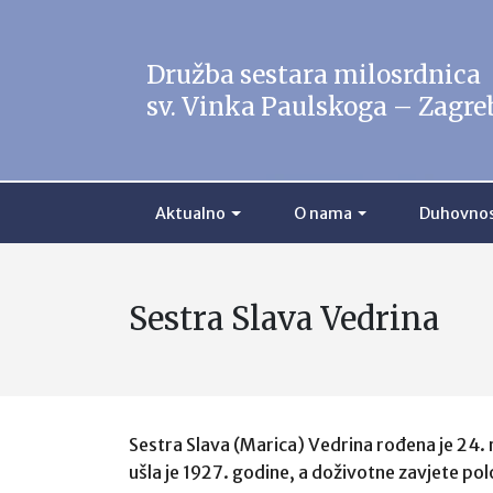
Družba sestara milosrdnica
sv. Vinka Paulskoga – Zagre
Aktualno
O nama
Duhovno
Sestra Slava Vedrina
Sestra Slava (Marica) Vedrina rođena je 24. 
ušla je 1927. godine, a doživotne zavjete polo