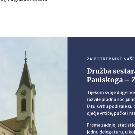
ZA POTREBNIKE NAŠ
Družba sestar
Paulskoga – 
Tijekom svoje duge povi
razvile plodnu socijal
U tu svrhu podizale su 
dječje vrtiće, pučke i r
Prema zadnjoj statistic
jednu delegaturu, u koj