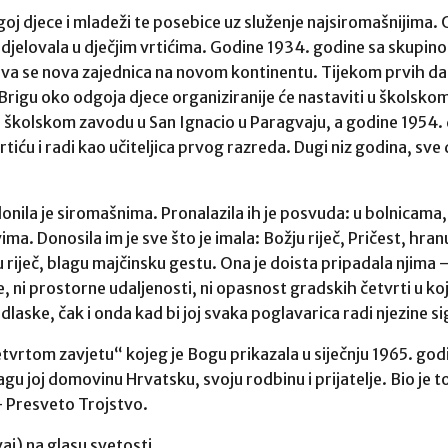
oj djece i mladeži te posebice uz služenje najsiromašnijima. 
 djelovala u dječjim vrtićima. Godine 1934. godine sa skupin
iva se nova zajednica na novom kontinentu. Tijekom prvih dan
u. Brigu oko odgoja djece organiziranije će nastaviti u školsk
 školskom zavodu u San Ignacio u Paragvaju, a godine 1954. 
tiću i radi kao učiteljica prvog razreda. Dugi niz godina, sve
onila je siromašnima. Pronalazila ih je posvuda: u bolnicama,
. Donosila im je sve što je imala: Božju riječ, Pričest, hran
pu riječ, blagu majčinsku gestu. Ona je doista pripadala njima
e, ni prostorne udaljenosti, ni opasnost gradskih četvrti u koje
laske, čak i onda kad bi joj svaka poglavarica radi njezine si
vrtom zavjetu“ kojeg je Bogu prikazala u siječnju 1965. god
ragu joj domovinu Hrvatsku, svoju rodbinu i prijatelje. Bio j
 – Presveto Trojstvo.
aj) na glasu svetosti.