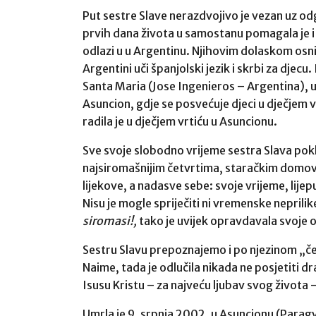
Put sestre Slave nerazdvojivo je vezan uz odg
prvih dana života u samostanu pomagala je i
odlazi u u Argentinu. Njihovim dolaskom osn
Argentini uči španjolski jezik i skrbi za djec
Santa Maria (Jose Ingenieros – Argentina), u
Asuncion, gdje se posvećuje djeci u dječjem vr
radila je u dječjem vrtiću u Asuncionu.
Sve svoje slobodno vrijeme sestra Slava pokl
najsiromašnijim četvrtima, staračkim domovima
lijekove, a nadasve sebe: svoje vrijeme, lije
Nisu je mogle spriječiti ni vremenske neprilik
siromasi!,
tako je uvijek opravdavala svoje od
Sestru Slavu prepoznajemo i po njezinom „čet
Naime, tada je odlučila nikada ne posjetiti d
Isusu Kristu – za najveću ljubav svog života
Umrla je 9. srpnja 2002. u Asuncionu (Paragv