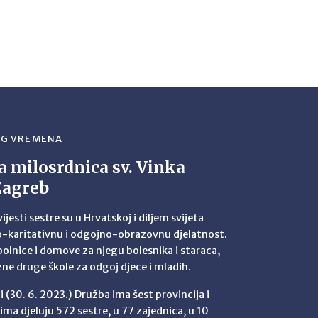
EG VREMENA
a milosrdnica sv. Vinka
Zagreb
jesti sestre su u Hrvatskoj i diljem svijeta
no-karitativnu i odgojno-obrazovnu djelatnost.
bolnice i domove za njegu bolesnika i staraca,
azne druge škole za odgoj djece i mladih.
i (30. 6. 2023.) Družba ima šest provincija i
ima djeluju 572 sestre, u 77 zajednica, u 10