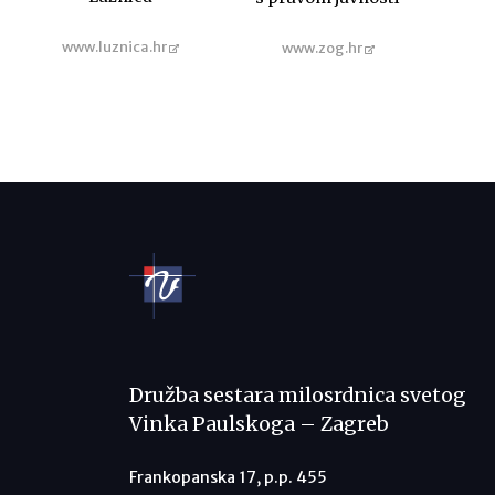
www.luznica.hr
www.zog.hr
Družba sestara milosrdnica svetog
Vinka Paulskoga – Zagreb
Frankopanska 17, p.p. 455