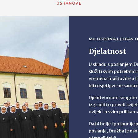
USTANOVE
MILOSRDNA LJUBAV O
Djelatnost
U skladu s poslanjem Dr
služiti svim potrebnic
vremena maštovite u l
biti osjetljive ne samo 
Djelotvornom snagom lj
izgraditi u pravdi svije
uvijek i u svim prilika
Da bi bolje i potpunije
poslanja, Družba je osn
utemeljiteljâ.