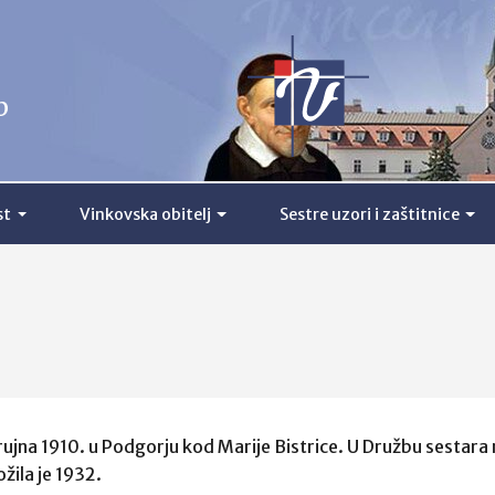
b
st
Vinkovska obitelj
Sestre uzori i zaštitnice
rujna 1910. u Podgorju kod Marije Bistrice. U Družbu sestara
žila je 1932.