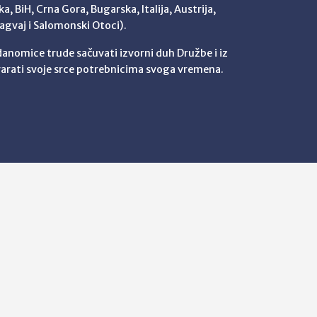
a, BiH, Crna Gora, Bugarska, Italija, Austrija,
agvaj i Salomonski Otoci).
 danomice trude sačuvati izvorni duh Družbe i iz
arati svoje srce potrebnicima svoga vremena.