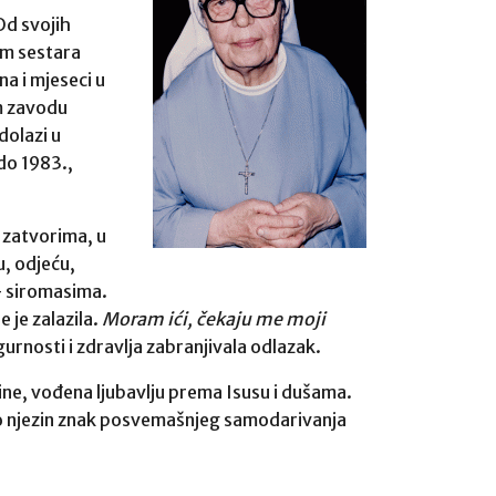
Od svojih
om sestara
a i mjeseci u
om zavodu
dolazi u
 do 1983.,
 zatvorima, u
u, odjeću,
 – siromasima.
 je zalazila.
Moram ići, čekaju me moji
gurnosti i zdravlja zabranjivala odlazak.
ine, vođena ljubavlju prema Isusu i dušama.
e to njezin znak posvemašnjeg samodarivanja