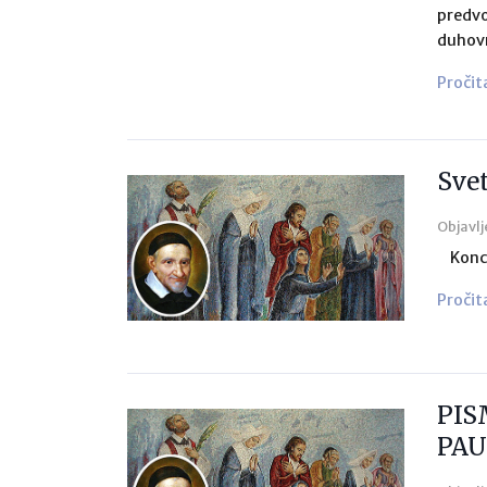
predvo
duhovn
Pročit
Svet
Objavlj
Koncel
Pročit
PIS
PA