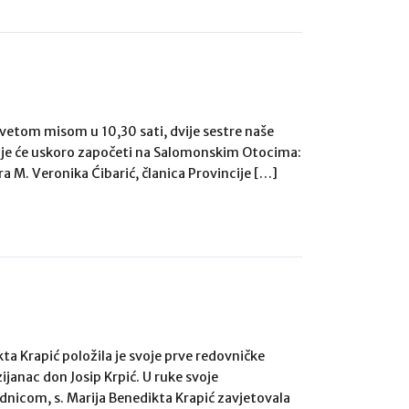
svetom misom u 10,30 sati, dvije sestre naše
 koje će uskoro započeti na Salomonskim Otocima:
a M. Veronika Ćibarić, članica Provincije […]
ta Krapić položila je svoje prve redovničke
ijanac don Josip Krpić. U ruke svoje
ednicom, s. Marija Benedikta Krapić zavjetovala