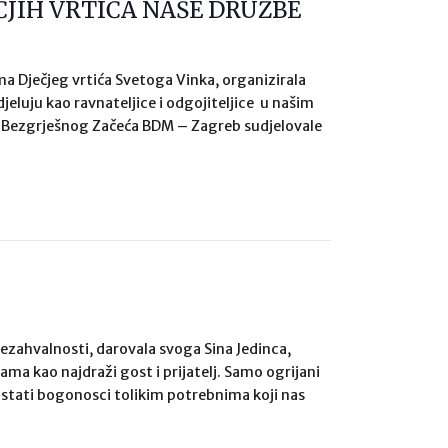
ČJIH VRTIĆA NAŠE DRUŽBE
ima Dječjeg vrtića Svetoga Vinka, organizirala
djeluju kao ravnateljice i odgojiteljice u našim
ije Bezgrješnog Začeća BDM – Zagreb sudjelovale
 nezahvalnosti, darovala svoga Sina Jedinca,
a kao najdraži gost i prijatelj. Samo ogrijani
ostati bogonosci tolikim potrebnima koji nas