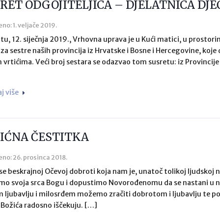
RET ODGOJITELJICA – DJELATNICA DJE
eno: 1. veljače 2019.
tu, 12. siječnja 2019., Vrhovna uprava je u Kući matici, u prostor
 za sestre naših provincija iz Hrvatske i Bosne i Hercegovine, koje 
m vrtićima. Veći broj sestara se odazvao tom susretu: iz Provinc
aj više
IĆNA ČESTITKA
eno: 26. prosinca 2018.
 se beskrajnoj Očevoj dobroti koja nam je, unatoč tolikoj ljudskoj
mo svoja srca Bogu i dopustimo Novorođenomu da se nastani u nam
 ljubavlju i milosrđem možemo zračiti dobrotom i ljubavlju te p
Božića radosno iščekuju. […]