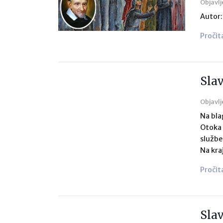
Objavlj
Autor: 
Pročit
Slav
Objavlj
Na bla
Otoka 
službe
Na kra
Pročit
Slav