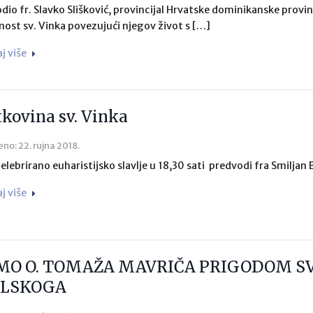
dio fr. Slavko Slišković, provincijal Hrvatske dominikanske provinci
ost sv. Vinka povezujući njegov život s […]
aj više
kovina sv. Vinka
eno: 22. rujna 2018.
ebrirano euharistijsko slavlje u 18,30 sati predvodi fra Smilja
aj više
MO O. TOMAŽA MAVRIČA PRIGODOM S
ULSKOGA