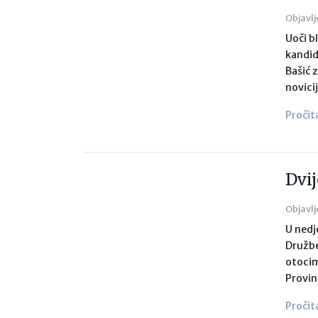
Objavlj
Uoči b
kandid
Bašić 
novici
Pročit
Dvij
Objavlj
U nedj
Družbe
otocim
Provin
Pročit