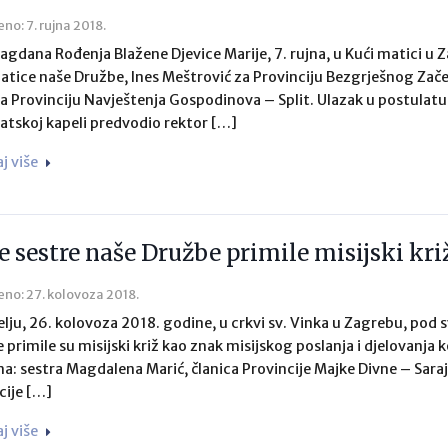
eno: 7. rujna 2018.
lagdana Rođenja Blažene Djevice Marije, 7. rujna, u Kući matici u 
atice naše Družbe, Ines Meštrović za Provinciju Bezgrješnog Začeć
za Provinciju Navještenja Gospodinova – Split. Ulazak u postulat
jatskoj kapeli predvodio rektor […]
aj više
e sestre naše Družbe primile misijski kri
eno: 27. kolovoza 2018.
elju, 26. kolovoza 2018. godine, u crkvi sv. Vinka u Zagrebu, pod 
 primile su misijski križ kao znak misijskog poslanja i djelovanj
a: sestra Magdalena Marić, članica Provincije Majke Divne – Saraje
cije […]
aj više