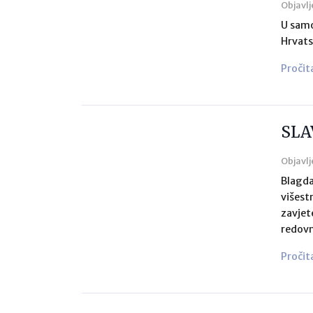
Objavlj
U samo
Hrvats
Pročit
SLA
Objavlj
Blagda
višest
zavjet
redovn
Pročit