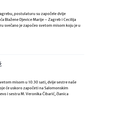
Zagrebu, postulaturu su započele dvije
a Blažene Djevice Marije – Zagreb i Cecilija
uru svečano je započeo svetom misom koju je u
ž
svetom misom u 10.30 sati, dvije sestre naše
a koje će uskoro započeti na Salomonskim
vo i sestra M. Veronika Ćibarić, članica