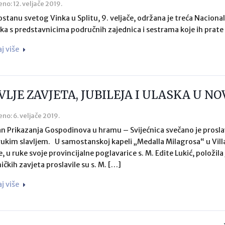
eno: 12. veljače 2019.
stanu svetog Vinka u Splitu, 9. veljače, održana je treća Nacion
ka s predstavnicima područnih zajednica i sestrama koje ih prate
aj više
VLJE ZAVJETA, JUBILEJA I ULASKA U NO
eno: 6. veljače 2019.
n Prikazanja Gospodinova u hramu – Svijećnica svečano je proslavl
rukim slavljem. U samostanskoj kapeli „Medalla Milagrosa“ u Villa
e, u ruke svoje provincijalne poglavarice s. M. Edite Lukić, položil
ičkih zavjeta proslavile su s. M. […]
aj više