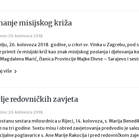
manje misijskog križa
eno: 20. kolovoza 2018.
elju, 26. kolovoza 2018. godine, u crkvi sv. Vinka u Zagrebu, pod 
 primit će misijski križ kao znak misijskog poslanja i djelovanja
 Magdalena Marić, članica Provincije Majke Divne – Sarajevo i sestr
aj više
lje redovničkih zavjeta
eno: 20. kolovoza 2018.
stanu sestara milosrdnica u Rijeci, 14. kolovoza, s. Marija Benedik
e na tri godine. Svetu misu i obred zavjetovanja predvodio je salez
cijalne poglavarice s. Ane Marije Rakocija i pred redovničkom zaj