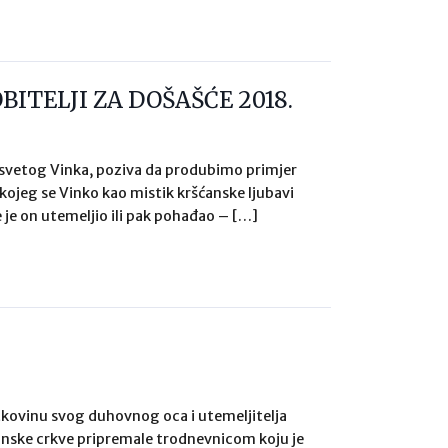
ITELJI ZA DOŠAŠĆE 2018.
 svetog Vinka, poziva da produbimo primjer
kojeg se Vinko kao mistik kršćanske ljubavi
 je on utemeljio ili pak pohađao – […]
etkovinu svog duhovnog oca i utemeljitelja
tanske crkve pripremale trodnevnicom koju je