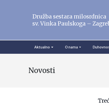
Družba sestara milosrdnica
sv. Vinka Paulskoga – Zagre
Aktualno
O nama
Duhovno
Novosti
Tre