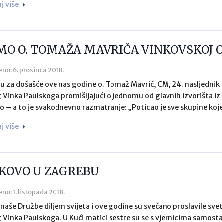
aj više
MO O. TOMAŽA MAVRIČA VINKOVSKOJ OB
eno: 6. prosinca 2018.
u za došašće ove nas godine o. Tomaž Mavrič, CM, 24. nasljednik
 Vinka Paulskoga promišljajući o jednomu od glavnih izvorišta iz 
o – a to je svakodnevno razmatranje: „Poticao je sve skupine koje
aj više
KOVO U ZAGREBU
eno: 1. listopada 2018.
 naše Družbe diljem svijeta i ove godine su svečano proslavile sv
 Vinka Paulskoga. U Kući matici sestre su se s vjernicima samos