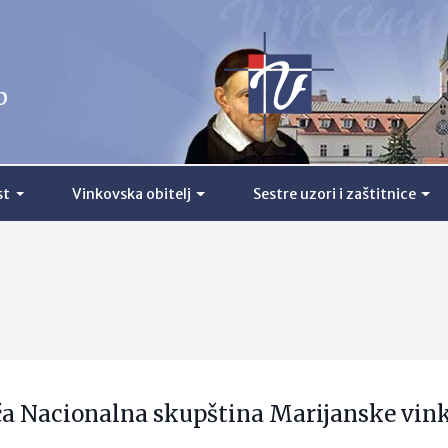
b
st
Vinkovska obitelj
Sestre uzori i zaštitnice
ća Nacionalna skupština Marijanske vin