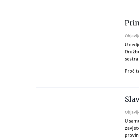
Pri
Objavlj
U nedj
Družbe
sestra
Pročit
Slav
Objavlj
U samo
zavjet
provin