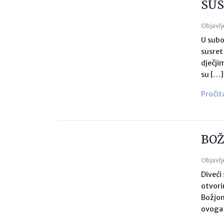
SUS
Objavlj
U subo
susret
dječji
su […]
Pročit
BOŽ
Objavlj
Diveći
otvori
Božjom
ovoga 