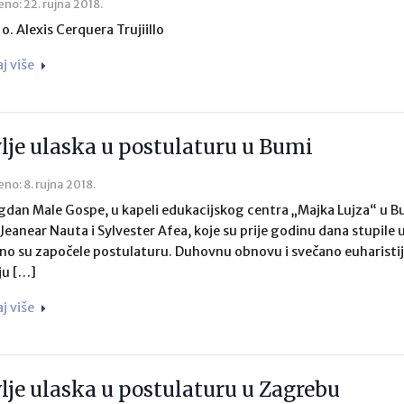
eno: 22. rujna 2018.
o. Alexis Cerquera Trujiillo
aj više
lje ulaska u postulaturu u Bumi
eno: 8. rujna 2018.
gdan Male Gospe, u kapeli edukacijskog centra „Majka Lujza“ u B
Jeanear Nauta i Sylvester Afea, koje su prije godinu dana stupile
no su započele postulaturu. Duhovnu obnovu i svečano euharistijsko
ju […]
aj više
lje ulaska u postulaturu u Zagrebu